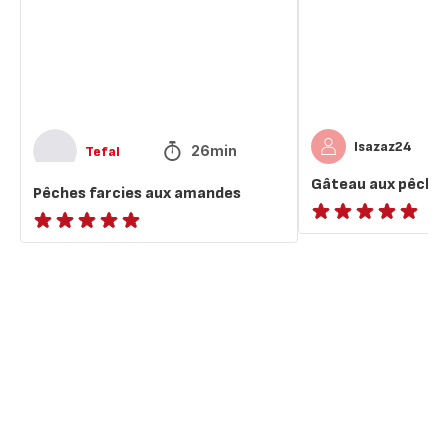
Isazaz24
26min
Tefal
Gâteau aux pêche
Pêches farcies aux amandes
ratings.NaN
ratings.NaN