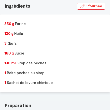
la
Ingrédients
1 fournée
gamme
complète
-
350 g
Farine
130 g
Huile
3
Œufs
180 g
Sucre
130 ml
Sirop des pêches
1
Boite pêches au sirop
1
Sachet de levure chimique
Préparation