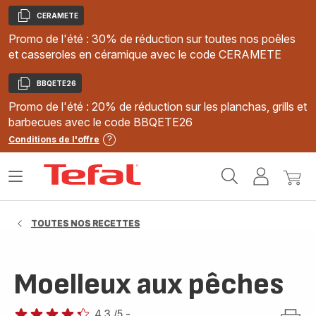
CERAMETE
Copier
Promo de l'été : 30% de réduction sur toutes nos poêles
et casseroles en céramique avec le code CERAMETE
BBQETE26
Copier
Promo de l'été : 20% de réduction sur les planchas, grills et
barbecues avec le code BBQETE26
Conditions de l'offre
Accueil
Ouvrir
Mon
Mon
Tefal
le
compte
panie
menu
TOUTES NOS RECETTES
Moelleux aux pêches
4.3
/5
-