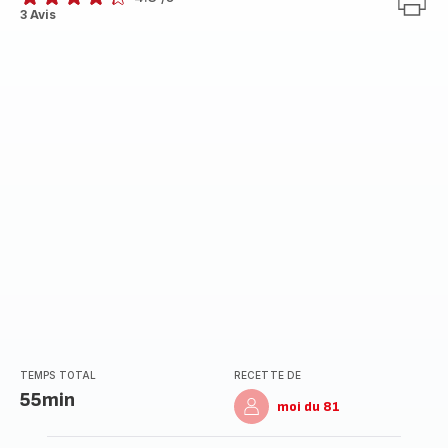
ratings.4.3
3 Avis
TEMPS TOTAL
RECETTE DE
55min
moi du 81