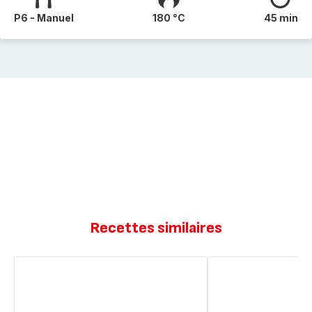
P6 - Manuel
180 °C
45 min
Recettes similaires
Pêches
Gâteau
farcies
aux
aux
pêches
amandes