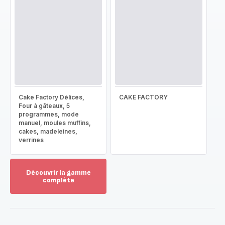
Cake Factory Délices,
CAKE FACTORY
Four à gâteaux, 5
programmes, mode
manuel, moules muffins,
cakes, madeleines,
verrines
Découvrir la gamme
complète
Voir
plus...
-
Découvrir