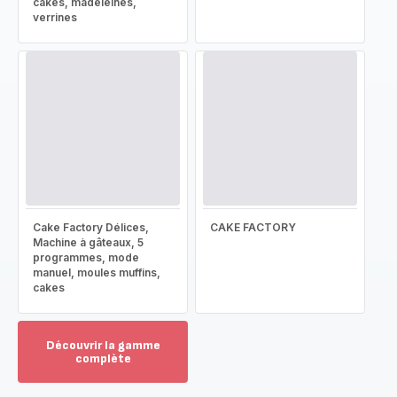
cakes, madeleines,
verrines
Cake Factory Délices,
CAKE FACTORY
Machine à gâteaux, 5
programmes, mode
manuel, moules muffins,
cakes
Découvrir la gamme
complète
Voir
plus...