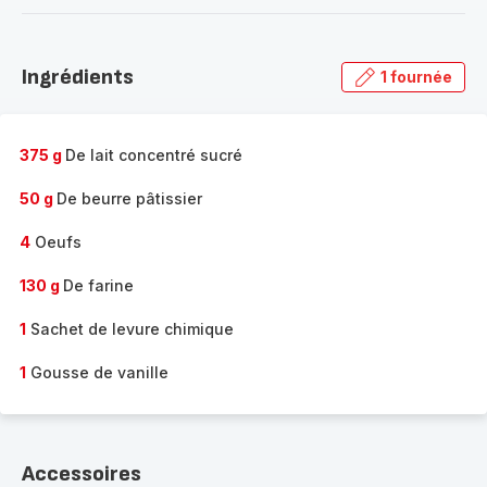
-
Découvrir
la
Ingrédients
1 fournée
gamme
complète
-
375 g
De lait concentré sucré
50 g
De beurre pâtissier
4
Oeufs
130 g
De farine
1
Sachet de levure chimique
1
Gousse de vanille
Accessoires