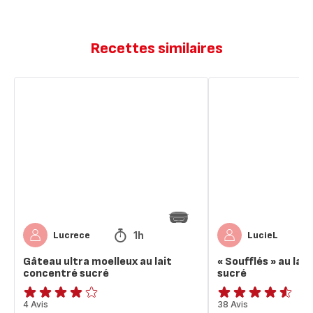
Recettes similaires
Gâteau
« Soufflés »
ultra
au
moelleux
lait
au
concentré
lait
sucré
concentré
sucré
1h
Lucrece
LucieL
Gâteau ultra moelleux au lait
« Soufflés » au lai
concentré sucré
sucré
ratings.3.8
4 Avis
ratings.4.5
38 Avis