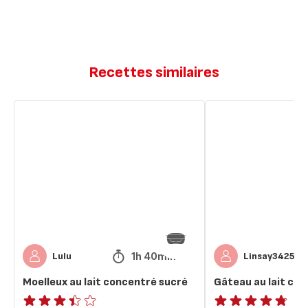
Recettes similaires
Moelleux
Gâteau
au
au
lait
lait
concentré
concentré
sucré
sucré
1h 40min
Lulu
Linsay3425
Moelleux au lait concentré sucré
Gâteau au lait co