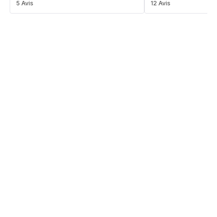
ratings.3.4
5 Avis
ratings.4.7
12 Avis