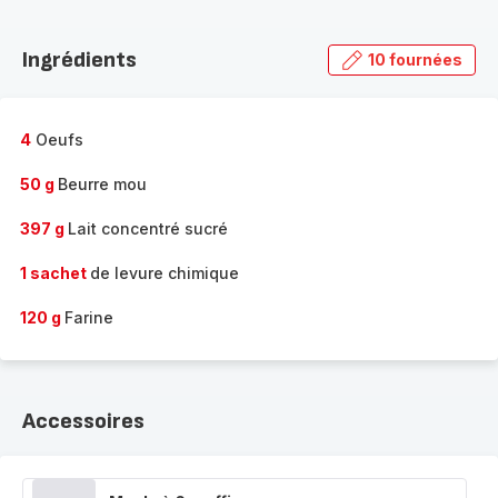
Découvrir
la
Ingrédients
10 fournées
gamme
complète
-
4
Oeufs
50 g
Beurre mou
397 g
Lait concentré sucré
1 sachet
de levure chimique
120 g
Farine
Accessoires