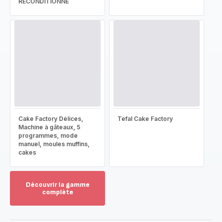
RECONDITIONNÉ
Cake Factory Délices,
Tefal Cake Factory
Machine à gâteaux, 5
programmes, mode
manuel, moules muffins,
cakes
Découvrir la gamme
complète
Voir
plus...
-