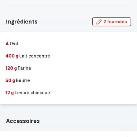
-
Découvrir
la
Ingrédients
2 fournées
gamme
complète
-
4
Œuf
400 g
Lait concentré
120 g
Farine
50 g
Beurre
12 g
Levure chimique
Accessoires