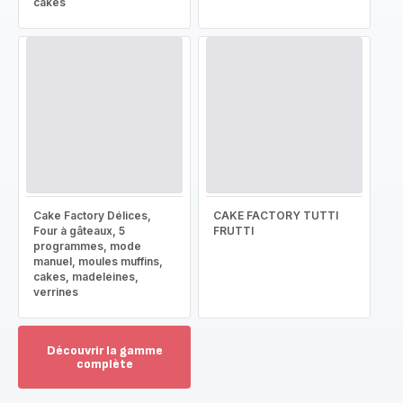
cakes
Cake Factory Délices,
CAKE FACTORY TUTTI
Four à gâteaux, 5
FRUTTI
programmes, mode
manuel, moules muffins,
cakes, madeleines,
verrines
Découvrir la gamme
complète
Voir
plus...