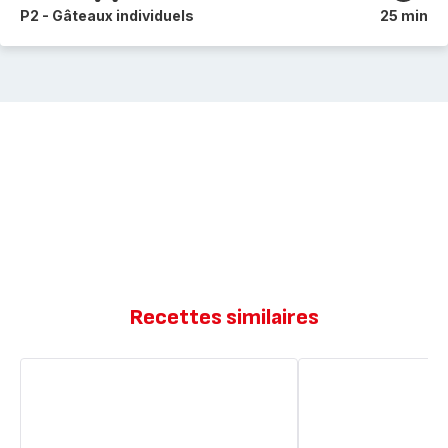
P2 - Gâteaux individuels
25 min
Recettes similaires
Moelleux
Gâteau
au
ultra
lait
moelleux
concentré
au
sucré
lait