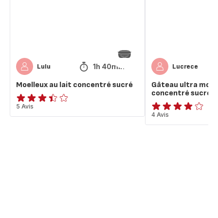
concentré
sucré
1h 40min
Lulu
Lucrece
Moelleux au lait concentré sucré
Gâteau ultra moell
concentré sucré
ratings.3.4
5 Avis
ratings.3.8
4 Avis