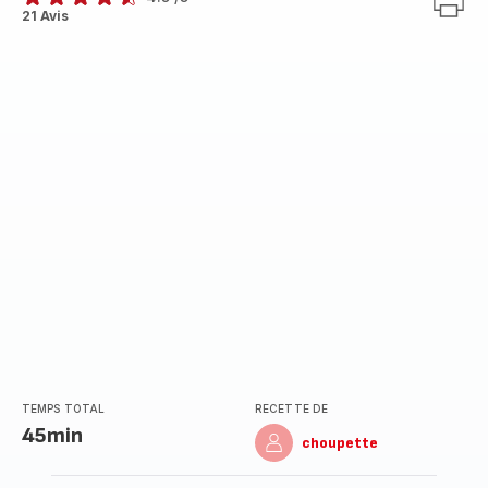
ratings.4.5
21 Avis
TEMPS TOTAL
RECETTE DE
45min
choupette