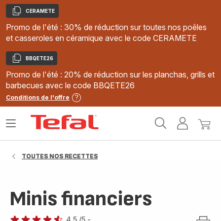
CERAMETE
Copier
Promo de l'été : 30% de réduction sur toutes nos poêles
et casseroles en céramique avec le code CERAMETE
BBQETE26
Copier
Promo de l'été : 20% de réduction sur les planchas, grills et
barbecues avec le code BBQETE26
Conditions de l'offre
Accueil
Ouvrir
Mon
Mon
Tefal
le
compte
panie
menu
TOUTES NOS RECETTES
Minis financiers
4.5
/5
-