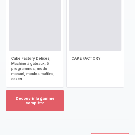
Cake Factory Délices,
CAKE FACTORY
Machine à gâteaux, 5
programmes, mode
manuel, moules muffins,
cakes
Découvrir la gamme
complète
Voir
plus...
-
Découvrir
la