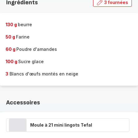
Ingrédients
3 fournées
gamme
complète
-
130 g
beurre
50 g
Farine
60 g
Poudre d'amandes
100 g
Sucre glace
3
Blancs d'œufs montés en neige
Accessoires
Moule à 21 mini lingots Tefal