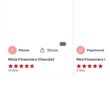
Financiers
Financiers
Chocolat
Coco
30min
Manue
Popsnouck
Minis Financiers Chocolat
Mini Financiers Co
ratings.4.6
14 Avis
Avis
5 Avis
5
étoiles
(moyenne)