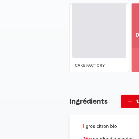
D
Vo
pl
-
Dé
CAKE FACTORY
la
g
co
-
Ingrédients
1
Supp
four
1
gros citron bio
75 g
poudre d'amandes