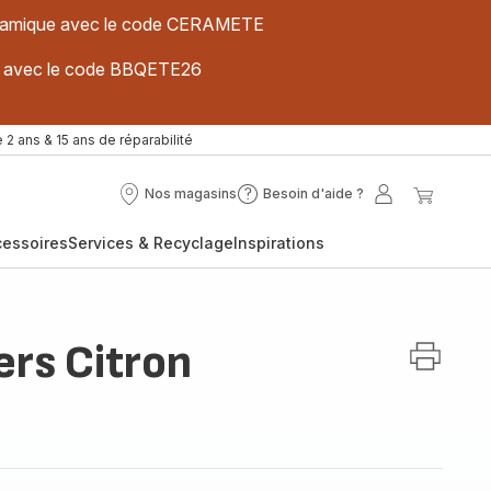
 céramique avec le code CERAMETE
ues avec le code BBQETE26
 2 ans & 15 ans de réparabilité
Nos magasins
Besoin d'aide ?
Nos
Besoin
Mon
Mon
magasins
d'aide
compte
panier
cessoires
Services & Recyclage
Inspirations
?
ers Citron