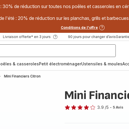
 : 30% de réduction sur toutes nos poêles et casseroles en
e l'été : 20% de réduction sur les planchas, grills et barbec
Conditions de l'offre
Livraison offerte* en 3 jours
90 jours pour changer d’avis
Garantie
oêles & casseroles
Petit électroménager
Ustensiles & moules
Ac
Mini Financiers Citron
Mini Financi
3.9
/5
-
5 Avis
ratings.3.9