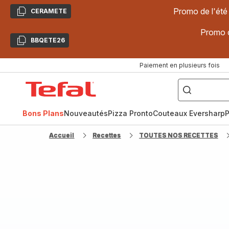
Promo de l'été
CERAMETE
Copier
Promo d
BBQETE26
Copier
Paiement en plusieurs fois
["Poêles
inox,
Accueil
Cake
Factory,
Tefal
Planchas,
Céramique..."]
Bons Plans
Nouveautés
Pizza Pronto
Couteaux Eversharp
P
Accueil
Recettes
TOUTES NOS RECETTES