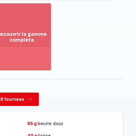
écouvrir la gamme
complète
ir
us...
couvrir
amme
mplète
.8 fournées
rimer
Ajouter
nées
fournées
65 g
beurre doux
40 g
farine