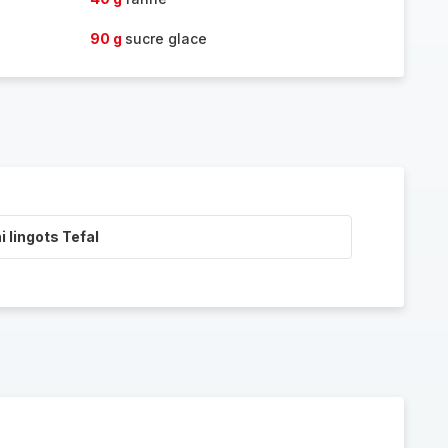
90 g
sucre glace
i lingots Tefal