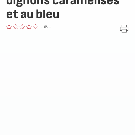
oignons caramélisés
et au bleu
-
/5
-
ratings.0