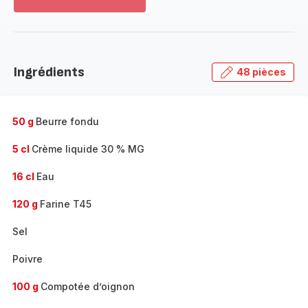
Voir
plus...
-
Découvrir
la
Ingrédients
48 pièces
gamme
complète
-
50 g
Beurre fondu
5 cl
Crème liquide 30 % MG
16 cl
Eau
120 g
Farine T45
Sel
Poivre
100 g
Compotée d’oignon