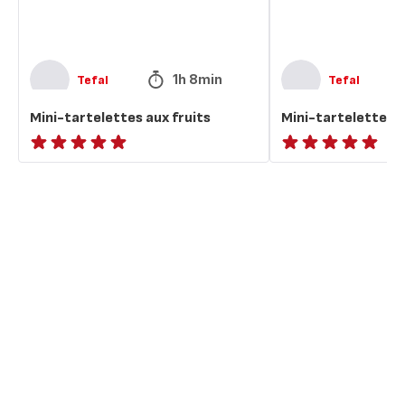
1h 8min
Tefal
Tefal
Mini-tartelettes aux fruits
Mini-tartelettes 
ratings.NaN
ratings.NaN