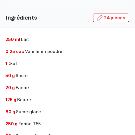
-
Découvrir
la
Ingrédients
24 pièces
gamme
complète
-
250 ml
Lait
0.25 càc
Vanille en poudre
1
Œuf
50 g
Sucre
20 g
Farine
125 g
Beurre
80 g
Sucre glace
250 g
Farine T55