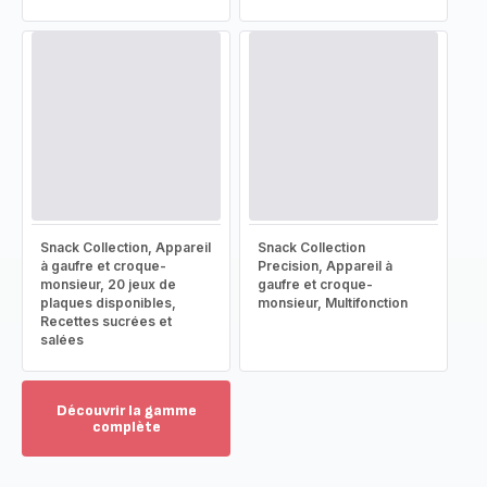
Snack Collection, Appareil
Snack Collection
à gaufre et croque-
Precision, Appareil à
monsieur, 20 jeux de
gaufre et croque-
plaques disponibles,
monsieur, Multifonction
Recettes sucrées et
salées
Découvrir la gamme
complète
Voir
plus...