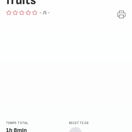
fruits
-
/5
-
ratings.0
TEMPS TOTAL
RECETTE DE
1h 8min