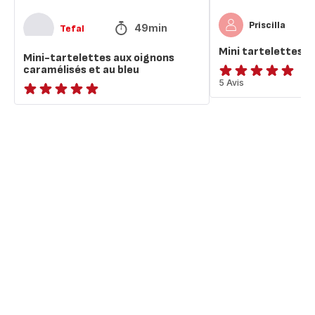
Priscilla
49min
Tefal
Mini tartelettes a
Mini-tartelettes aux oignons
caramélisés et au bleu
Avis
5 Avis
5
ratings.NaN
étoiles
(moyenne)