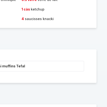
1 càs
ketchup
4
saucisses knacki
i muffins Tefal