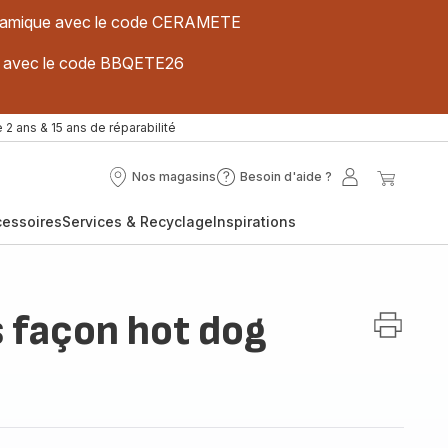
 céramique avec le code CERAMETE
ues avec le code BBQETE26
 2 ans & 15 ans de réparabilité
Nos magasins
Besoin d'aide ?
Nos
Besoin
Mon
Mon
magasins
d'aide
compte
panier
cessoires
Services & Recyclage
Inspirations
?
s façon hot dog