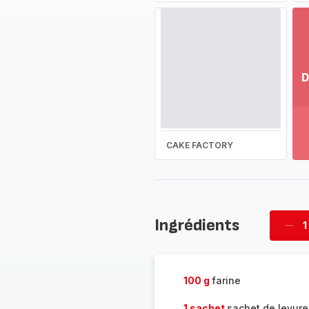
D
Vo
pl
-
Dé
CAKE FACTORY
la
g
co
-
Ingrédients
1
Supp
four
100 g
farine
1 sachet
sachet de levur