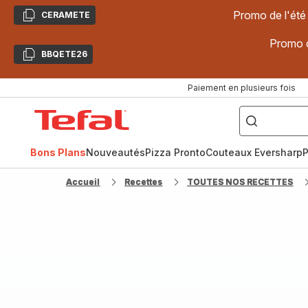
Promo de l'été
CERAMETE
Copier
Promo d
BBQETE26
Copier
Paiement en plusieurs fois
["Poêles
inox,
Accueil
Cake
Factory,
Tefal
Planchas,
Céramique..."]
Bons Plans
Nouveautés
Pizza Pronto
Couteaux Eversharp
P
Accueil
Recettes
TOUTES NOS RECETTES