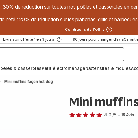
 : 30% de réduction sur toutes nos poêles et casseroles en
e l'été : 20% de réduction sur les planchas, grills et barbec
Conditions de l'offre
Livraison offerte* en 3 jours
90 jours pour changer d’avis
Garantie
oêles & casseroles
Petit électroménager
Ustensiles & moules
Ac
Mini muffins façon hot dog
Mini muffin
4.9
/5
-
15 Avis
ratings.4.9