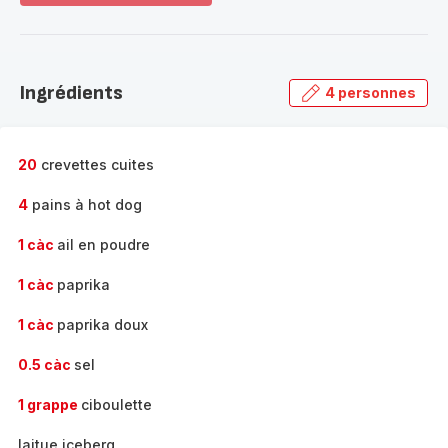
plus...
-
Découvrir
la
Ingrédients
4 personnes
gamme
complète
-
20
crevettes cuites
4
pains à hot dog
1 càc
ail en poudre
1 càc
paprika
1 càc
paprika doux
0.5 càc
sel
1 grappe
ciboulette
laitue iceberg