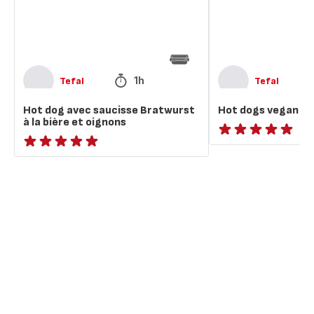
la
bière
et
oignons
1h
Tefal
Tefal
Hot dog avec saucisse Bratwurst
Hot dogs vegan
à la bière et oignons
ratings.NaN
ratings.NaN