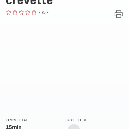
crevette
-
/5
-
ratings.0
TEMPS TOTAL
RECETTE DE
15min