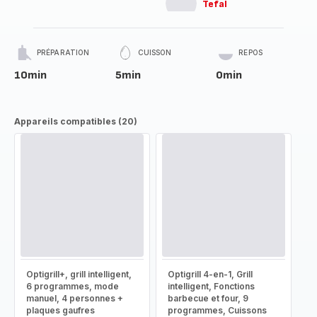
Tefal
PRÉPARATION
CUISSON
REPOS
10min
5min
0min
Appareils compatibles (20)
Optigrill+, grill intelligent,
Optigrill 4-en-1, Grill
6 programmes, mode
intelligent, Fonctions
manuel, 4 personnes +
barbecue et four, 9
plaques gaufres
programmes, Cuissons