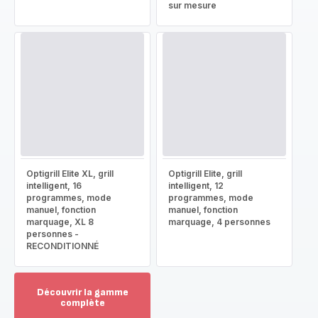
sur mesure
Optigrill Elite XL, grill
Optigrill Elite, grill
intelligent, 16
intelligent, 12
programmes, mode
programmes, mode
manuel, fonction
manuel, fonction
marquage, XL 8
marquage, 4 personnes
personnes -
RECONDITIONNÉ
Découvrir la gamme
complète
Voir