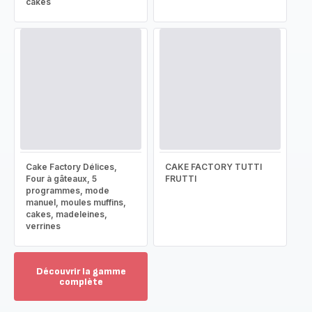
cakes
Cake Factory Délices,
CAKE FACTORY TUTTI
Four à gâteaux, 5
FRUTTI
programmes, mode
manuel, moules muffins,
cakes, madeleines,
verrines
Découvrir la gamme
complète
Voir
plus...