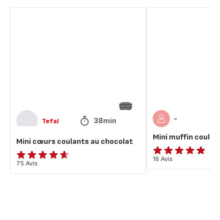
Mini
Mini
cœurs
muffin
coulants
coulant
au
au
chocolat
chocolat
-
38min
Tefal
Mini muffin coulan
Mini cœurs coulants au chocolat
ratings.4.8
16 Avis
ratings.4.6
75 Avis