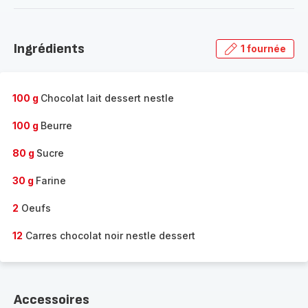
-
Découvrir
la
Ingrédients
1 fournée
gamme
complète
-
100 g
Chocolat lait dessert nestle
100 g
Beurre
80 g
Sucre
30 g
Farine
2
Oeufs
12
Carres chocolat noir nestle dessert
Accessoires