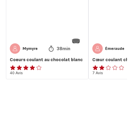
chocolat
blanc
blanc
38min
Mymyre
Émeraude
Coeurs coulant au chocolat blanc
Cœur coulant choc
ratings.3.8
40 Avis
Avis
7 Avis
2
étoiles
(moyenne)