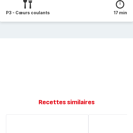
P3 - Cœurs coulants
17 min
Recettes similaires
Coeurs
Cœur
coulant
coulant
au
chocolat