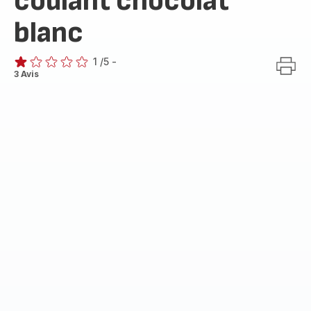
coulant chocolat
blanc
1
/5
-
Avis
3 Avis
1
étoile
(moyenne)