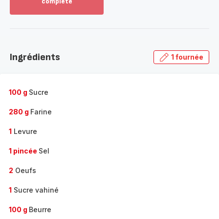
complète
Voir
plus...
-
Découvrir
la
Ingrédients
1 fournée
gamme
complète
-
100 g
Sucre
280 g
Farine
1
Levure
1 pincée
Sel
2
Oeufs
1
Sucre vahiné
100 g
Beurre