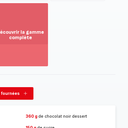
écouvrir la gamme
complète
ir
us...
couvrir
amme
mplète
 fournées
rimer
Ajouter
nées
fournées
360 g
de chocolat noir dessert
150 g
de sucre