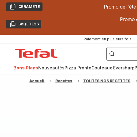
Promo de l'été
CERAMETE
Copier
Promo d
BBQETE26
Copier
Paiement en plusieurs fois
["Poêles
inox,
Accueil
Cake
Factory,
Tefal
Planchas,
Céramique..."]
Bons Plans
Nouveautés
Pizza Pronto
Couteaux Eversharp
P
Accueil
Recettes
TOUTES NOS RECETTES