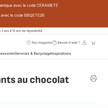
 céramique avec le code CERAMETE
ues avec le code BBQETE26
 2 ans & 15 ans de réparabilité
Nos magasins
Besoin d'aide ?
Nos
Besoin
Mon
Mon
magasins
d'aide
compte
panier
cessoires
Services & Recyclage
Inspirations
?
nts au chocolat