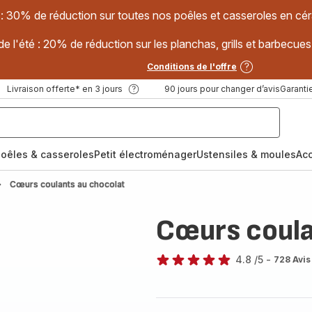
 : 30% de réduction sur toutes nos poêles et casseroles en
e l'été : 20% de réduction sur les planchas, grills et barbec
Conditions de l'offre
Livraison offerte* en 3 jours
90 jours pour changer d’avis
Garantie
oêles & casseroles
Petit électroménager
Ustensiles & moules
Ac
Cœurs coulants au chocolat
Cœurs coula
4.8
/5
-
728 Avis
ratings.4.8