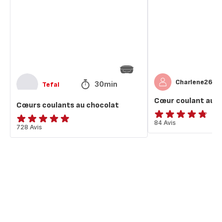
chocolat
chocolat
Charlene2607
30min
Tefal
Cœur coulant au c
Cœurs coulants au chocolat
ratings.4.7
84 Avis
ratings.4.8
728 Avis