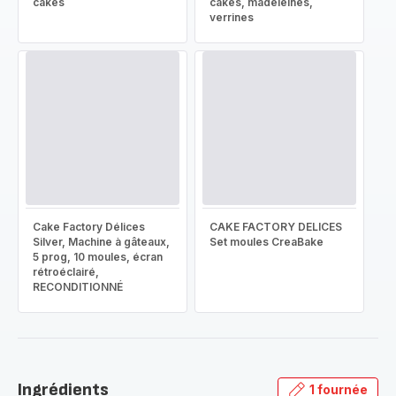
cakes
cakes, madeleines,
verrines
Cake Factory Délices
CAKE FACTORY DELICES
Silver, Machine à gâteaux,
Set moules CreaBake
5 prog, 10 moules, écran
rétroéclairé,
RECONDITIONNÉ
Ingrédients
1 fournée