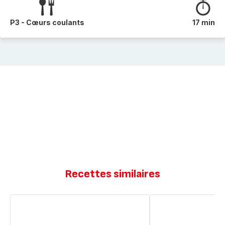
P3 - Cœurs coulants
17 min
Recettes similaires
Cœurs
Cœur
coulants
coulant
au
au