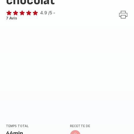
chocolat
4.9
/5
-
ratings.4.9
7 Avis
TEMPS TOTAL
RECETTE DE
44min