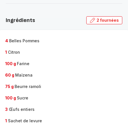
-
Découvrir
la
Ingrédients
2 fournées
gamme
complète
-
4
Belles Pommes
1
Citron
100 g
Farine
60 g
Maïzena
75 g
Beurre ramoli
100 g
Sucre
3
Œufs entiers
1
Sachet de levure