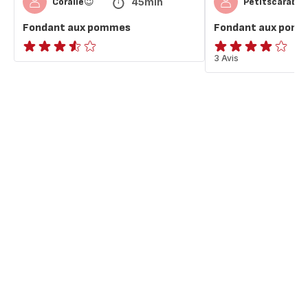
45min
Coralie😉
Petitscarabee
Fondant aux pommes
Fondant aux pomm
ratings.3.5
Avis
3 Avis
4
étoiles
(moyenne)