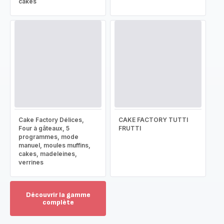
cakes
Cake Factory Délices,
CAKE FACTORY TUTTI
Four à gâteaux, 5
FRUTTI
programmes, mode
manuel, moules muffins,
cakes, madeleines,
verrines
Découvrir la gamme
complète
Voir
plus...