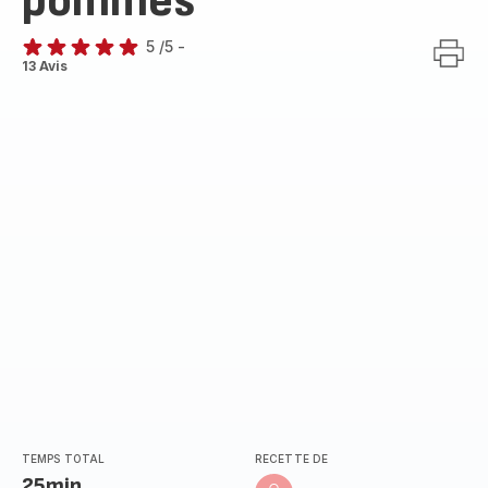
pommes
5
/5
-
Avis
13 Avis
5
étoiles
(moyenne)
TEMPS TOTAL
RECETTE DE
25min