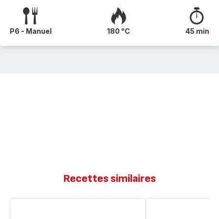
P6 - Manuel
180 °C
45 min
Recettes similaires
Fondant
Brownie
au
de