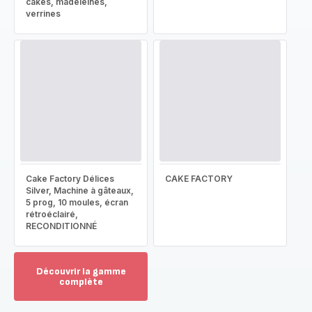
cakes, madeleines,
verrines
Cake Factory Délices
CAKE FACTORY
Silver, Machine à gâteaux,
5 prog, 10 moules, écran
rétroéclairé,
RECONDITIONNÉ
Découvrir la gamme
complète
Voir
plus...