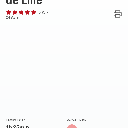
de Lilie
5
/5
-
Avis
24 Avis
5
étoiles
(moyenne)
TEMPS TOTAL
RECETTE DE
1h 25min