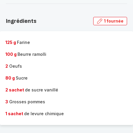
-
Découvrir
la
Ingrédients
1 fournée
gamme
complète
-
125 g
Farine
100 g
Beurre ramolli
2
Oeufs
80 g
Sucre
2 sachet
de sucre vanillé
3
Grosses pommes
1 sachet
de levure chimique