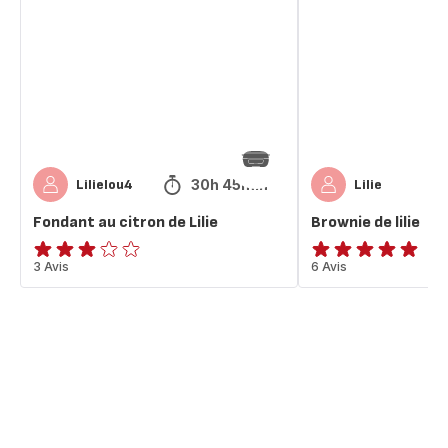
citron
lilie
de
Lilie
30h 45min
Lilielou4
Lilie
Fondant au citron de Lilie
Brownie de lilie
Avis
3 Avis
Avis
6 Avis
3
5
étoiles
étoiles
(moyenne)
(moyenne)