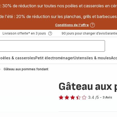
 : 30% de réduction sur toutes nos poêles et casseroles en
e l'été : 20% de réduction sur les planchas, grills et barbec
Conditions de l'offre
Livraison offerte* en 3 jours
90 jours pour changer d’avis
Garantie
oêles & casseroles
Petit électroménager
Ustensiles & moules
Ac
Gâteau aux pommes fondant
Gâteau aux
3.4
/5
-
3 Avis
ratings.3.4