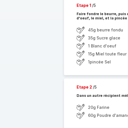
Etape 1
/5
Faire fondre le beurre, puis
d'oeuf, le miel, et la pincée 
45g beurre fondu
35g Sucre glace
1 Blanc d'oeuf
15g Miel toute fleur
1pincée Sel
Etape 2
/5
Dans un autre récipient mél
20g Farine
60g Poudre d'aman