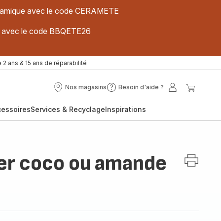
 céramique avec le code CERAMETE
ues avec le code BBQETE26
 2 ans & 15 ans de réparabilité
Nos magasins
Besoin d'aide ?
Nos
Besoin
Mon
Mon
magasins
d'aide
compte
panier
cessoires
Services & Recyclage
Inspirations
?
ier coco ou amande