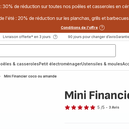
 : 30% de réduction sur toutes nos poêles et casseroles en
e l'été : 20% de réduction sur les planchas, grills et barbec
Conditions de l'offre
Livraison offerte* en 3 jours
90 jours pour changer d’avis
Garantie
oêles & casseroles
Petit électroménager
Ustensiles & moules
Ac
Mini Financier coco ou amande
Mini Financ
5
/5
-
3 Avis
Avis
5
étoiles