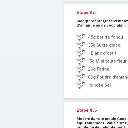
Etape 3
/5
Incorporer progressivement
d'amande ou de coco afin d'
45g beurre fondu
35g Sucre glace
1 Blanc d'oeuf
15g Miel toute fleur
20g Farine
60g Poudre d'aman
1pincée Sel
Etape 4
/5
Mettre dans le moule Cook F
équitablement. Vous aurez j
problème de débordement.