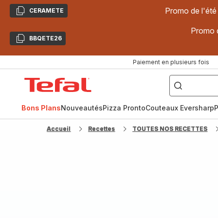
Promo de l'été
CERAMETE
Copier
Promo d
BBQETE26
Copier
Paiement en plusieurs fois
["Poêles
inox,
Accueil
Cake
Factory,
Tefal
Planchas,
Céramique..."]
Bons Plans
Nouveautés
Pizza Pronto
Couteaux Eversharp
P
Accueil
Recettes
TOUTES NOS RECETTES