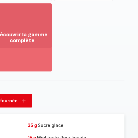
écouvrir la gamme
complète
ir
us...
couvrir
amme
mplète
 fournée
rimer
Ajouter
née
fournée
35 g
Sucre glace
15 g
Miel toute fleur liquide