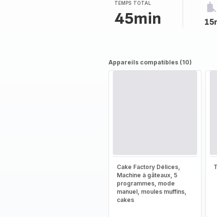
(moyenne)
TEMPS TOTAL
45min
15
Appareils compatibles (10)
Cake Factory Délices,
T
Machine à gâteaux, 5
programmes, mode
manuel, moules muffins,
cakes