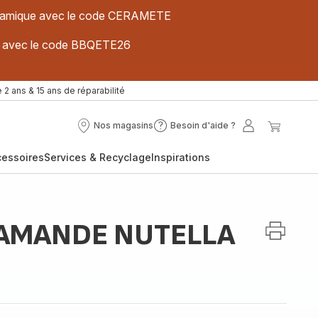
 céramique avec le code CERAMETE
ues avec le code BBQETE26
 2 ans & 15 ans de réparabilité
Nos magasins
Besoin d'aide ?
Nos
Besoin
Mon
Mon
magasins
d'aide
compte
panier
cessoires
Services & Recyclage
Inspirations
?
 AMANDE NUTELLA