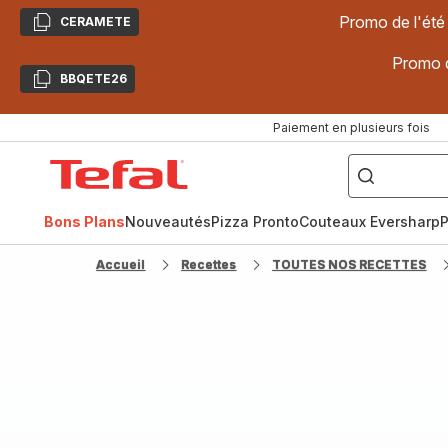
Promo de l'été
CERAMETE
Copier
Promo d
BBQETE26
Copier
Paiement en plusieurs fois
["Poêles
inox,
Accueil
Cake
Factory,
Tefal
Planchas,
Céramique..."]
Bons Plans
Nouveautés
Pizza Pronto
Couteaux Eversharp
P
Accueil
Recettes
TOUTES NOS RECETTES