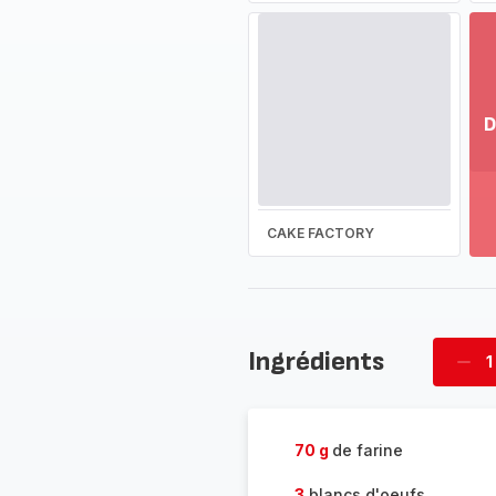
D
Vo
pl
-
Dé
CAKE FACTORY
la
g
co
-
Ingrédients
1
Supp
four
70 g
de farine
3
blancs d'oeufs