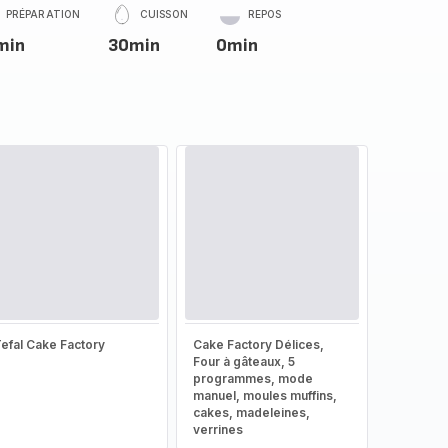
PRÉPARATION
CUISSON
REPOS
min
30min
0min
efal Cake Factory
Cake Factory Délices,
Four à gâteaux, 5
programmes, mode
manuel, moules muffins,
cakes, madeleines,
verrines