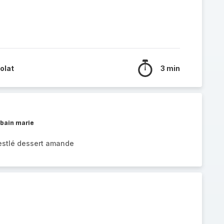
olat
3 min
 bain marie
Nestlé dessert amande