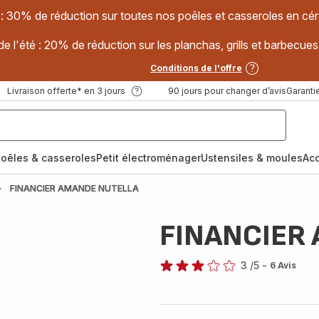
 : 30% de réduction sur toutes nos poêles et casseroles en
e l'été : 20% de réduction sur les planchas, grills et barbec
Conditions de l'offre
Livraison offerte* en 3 jours
90 jours pour changer d’avis
Garantie
oêles & casseroles
Petit électroménager
Ustensiles & moules
Ac
FINANCIER AMANDE NUTELLA
FINANCIER
3
/5
-
6 Avis
Avis
3
étoiles