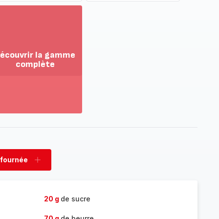
écouvrir la gamme
complète
ir
us...
couvrir
amme
mplète
 fournée
rimer
Ajouter
née
fournée
20 g
de sucre
70 g
de beurre