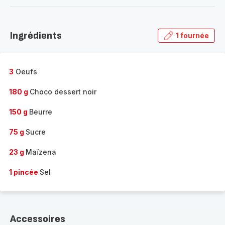
-
Découvrir
la
Ingrédients
1 fournée
gamme
complète
-
3
Oeufs
180 g
Choco dessert noir
150 g
Beurre
75 g
Sucre
23 g
Maïzena
1 pincée
Sel
Accessoires