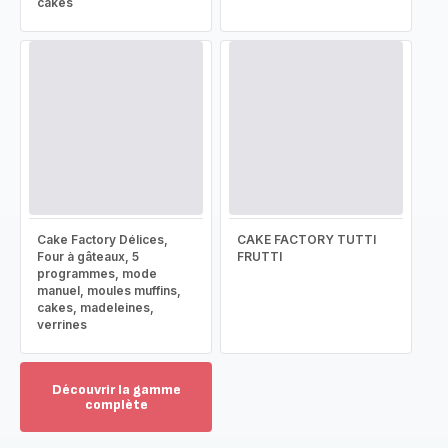
cakes
Cake Factory Délices,
CAKE FACTORY TUTTI
Four à gâteaux, 5
FRUTTI
programmes, mode
manuel, moules muffins,
cakes, madeleines,
verrines
Découvrir la gamme
complète
Voir
plus...