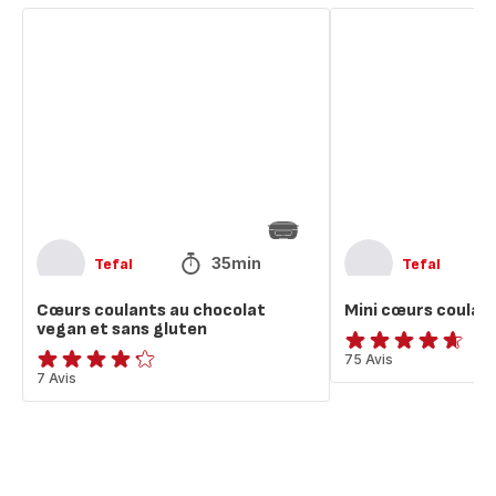
Cœurs
Mini
coulants
cœurs
au
coulants
chocolat
au
vegan
chocolat
et
sans
gluten
35min
Tefal
Tefal
Cœurs coulants au chocolat
Mini cœurs coulan
vegan et sans gluten
ratings.4.6
75 Avis
ratings.4.2
7 Avis