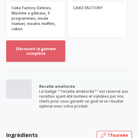
Cake Factory Délices,
CAKE FACTORY
Machine à gâteaux, 5
programmes, mode
manuel, moules muffins,
cakes
Découvrir la gamme
complète
Voir
plus...
-
Découvrir
la
Recette améliorée
gamme
Le badge ""recette améliorée"" est réservé aux
complète
recettes ayant été testées et validées par nos
-
chefs pour vous garantir un goût et un résultat
optimal avec votre produit.
Ingrédients
1 fournée