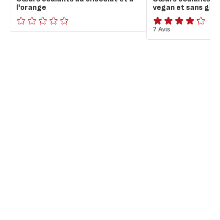
l'orange
vegan et sans glu
ratings.0
ratings.4.2
7 Avis