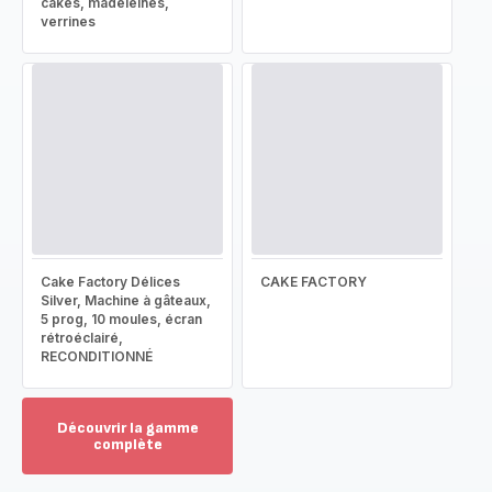
cakes, madeleines,
verrines
Cake Factory Délices
CAKE FACTORY
Silver, Machine à gâteaux,
5 prog, 10 moules, écran
rétroéclairé,
RECONDITIONNÉ
Découvrir la gamme
complète
Voir
plus...