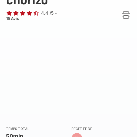
chorizo
4.4
/5
-
ratings.4.4
15 Avis
TEMPS TOTAL
RECETTE DE
50min