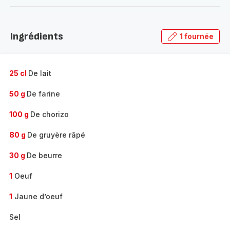
-
Découvrir
la
Ingrédients
1 fournée
gamme
complète
-
25 cl
De lait
50 g
De farine
100 g
De chorizo
80 g
De gruyère râpé
30 g
De beurre
1
Oeuf
1
Jaune d’oeuf
Sel