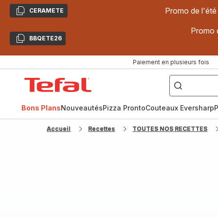
Promo de l'été
CERAMETE
Copier
Promo d
BBQETE26
Copier
Paiement en plusieurs fois
["Poêles
inox,
Accueil
Cake
Factory,
Tefal
Planchas,
Céramique..."]
Bons Plans
Nouveautés
Pizza Pronto
Couteaux Eversharp
P
Accueil
Recettes
TOUTES NOS RECETTES