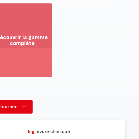
écouvrir la gamme
complète
ir
us...
couvrir
amme
mplète
 fournée
rimer
Ajouter
née
fournée
5 g
levure chimique