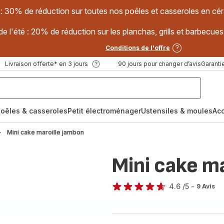
 : 30% de réduction sur toutes nos poêles et casseroles en
e l'été : 20% de réduction sur les planchas, grills et barbec
Conditions de l'offre
Livraison offerte* en 3 jours
90 jours pour changer d’avis
Garantie
oêles & casseroles
Petit électroménager
Ustensiles & moules
Ac
Mini cake maroille jambon
Mini cake m
4.6
/5
-
9 Avis
ratings.4.6