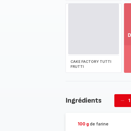
D
Vo
pl
-
CAKE FACTORY TUTTI
Dé
FRUTTI
la
g
co
-
Ingrédients
1
Supp
four
100 g
de farine