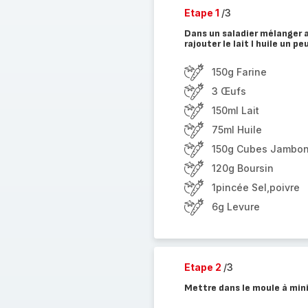
Etape 1
/3
Dans un saladier mélanger a
rajouter le lait l huile un p
150g Farine
3 Œufs
150ml Lait
75ml Huile
150g Cubes Jambo
120g Boursin
1pincée Sel,poivre
6g Levure
Etape 2
/3
Mettre dans le moule à mini