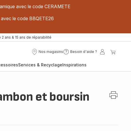
 céramique avec le code CERAMETE
ues avec le code BBQETE26
 2 ans & 15 ans de réparabilité
Nos magasins
Besoin d'aide ?
Nos
Besoin
Mon
Mon
magasins
d'aide
compte
panier
cessoires
Services & Recyclage
Inspirations
?
Jambon et boursin