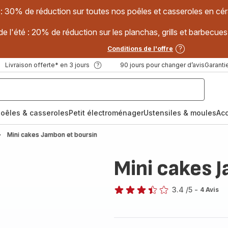
 : 30% de réduction sur toutes nos poêles et casseroles en
e l'été : 20% de réduction sur les planchas, grills et barbec
Conditions de l'offre
Livraison offerte* en 3 jours
90 jours pour changer d’avis
Garantie
oêles & casseroles
Petit électroménager
Ustensiles & moules
Ac
Mini cakes Jambon et boursin
Mini cakes 
3.4
/5
-
4 Avis
ratings.3.4