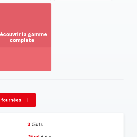
écouvrir la gamme
complète
ir
us...
couvrir
amme
mplète
 fournées
rimer
Ajouter
nées
fournées
3
Œufs
75 ml
Huile