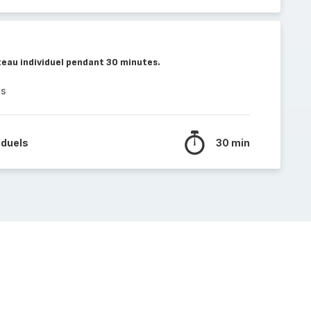
teau individuel pendant 30 minutes.
es
iduels
30 min