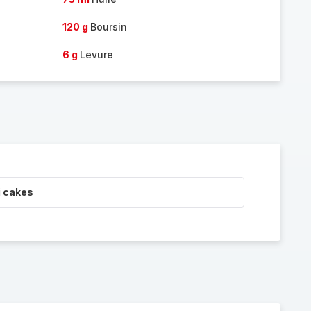
120 g
Boursin
6 g
Levure
i cakes