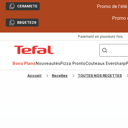
Promo de l'été
CERAMETE
Copier
Promo d
BBQETE26
Copier
Paiement en plusieurs fois
["Poêles
inox,
Accueil
Cake
Factory,
Tefal
Planchas,
Céramique..."]
Bons Plans
Nouveautés
Pizza Pronto
Couteaux Eversharp
P
Accueil
Recettes
TOUTES NOS RECETTES