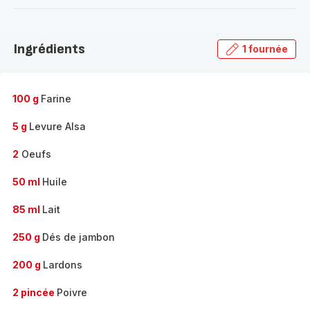
-
Découvrir
la
Ingrédients
1 fournée
gamme
complète
-
100 g
Farine
5 g
Levure Alsa
2
Oeufs
50 ml
Huile
85 ml
Lait
250 g
Dés de jambon
200 g
Lardons
2 pincée
Poivre