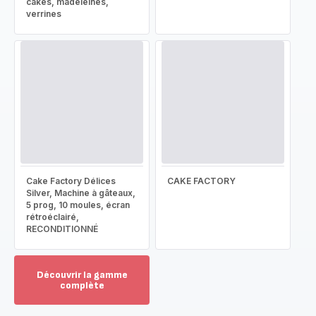
cakes, madeleines,
verrines
Cake Factory Délices
CAKE FACTORY
Silver, Machine à gâteaux,
5 prog, 10 moules, écran
rétroéclairé,
RECONDITIONNÉ
Découvrir la gamme
complète
Voir
plus...