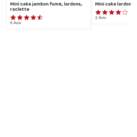
Mini cake jambon fumé, lardons,
Mini cake lardons &
raclette
Avis
2 Avis
ratings.4.5
6 Avis
4
étoiles
(moyenne)