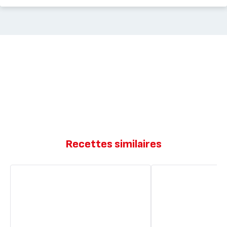
Recettes similaires
Mini
Cake
cake
savane
banane
sans
healthy
beurre
(sans
sucre