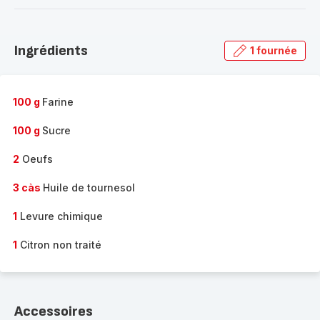
-
Découvrir
la
Ingrédients
1 fournée
gamme
complète
-
100 g
Farine
100 g
Sucre
2
Oeufs
3 càs
Huile de tournesol
1
Levure chimique
1
Citron non traité
Accessoires