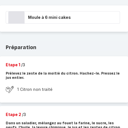
Moule à 6 mini cakes
Préparation
Etape 1
/3
Prélevez le zeste de la moitié du citron. Hachez-le. Pressez le
jus entier.
1 Citron non traité
Etape 2
/3
Dans un saladier, mélangez au fouet la farine, le sucre, les
oeufs, l'huile, la levure chimique, le jus et les zestes de citron.