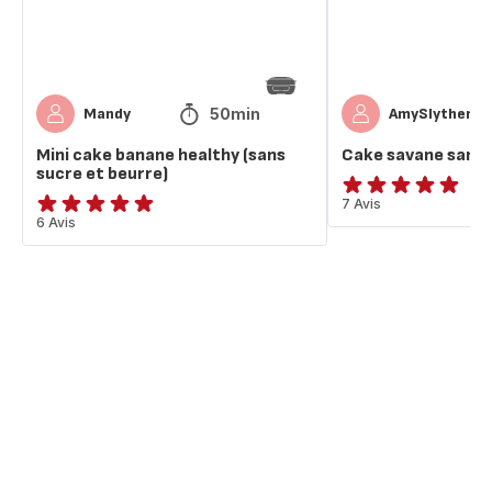
et
beurre)
50min
Mandy
AmySlytherin
Mini cake banane healthy (sans
Cake savane sans 
sucre et beurre)
Avis
7 Avis
Avis
6 Avis
5
5
étoiles
étoiles
(moyenne)
(moyenne)