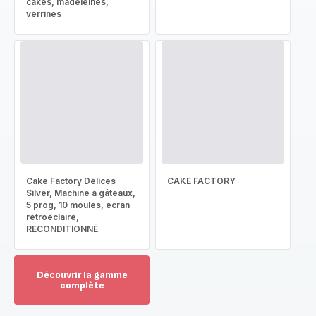
cakes, madeleines,
verrines
Cake Factory Délices
CAKE FACTORY
Silver, Machine à gâteaux,
5 prog, 10 moules, écran
rétroéclairé,
RECONDITIONNÉ
Découvrir la gamme
complète
Voir
plus...