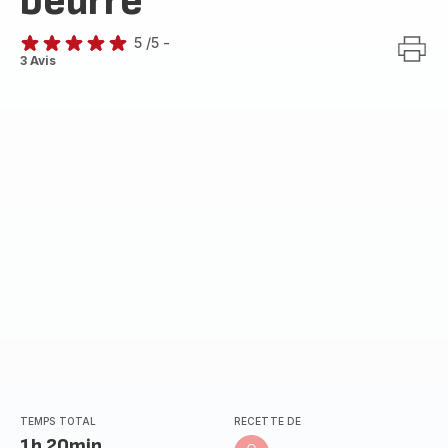
beurre
5
/5
-
Avis
3 Avis
5
étoiles
(moyenne)
TEMPS TOTAL
RECETTE DE
1h 20min