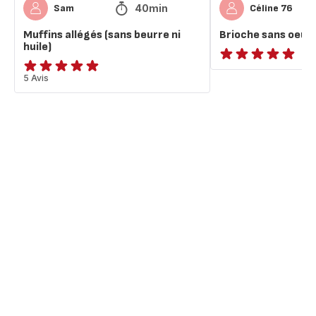
40min
Sam
Céline 76
Muffins allégés (sans beurre ni
Brioche sans oeuf 
huile)
ratings.NaN
Avis
5 Avis
5
étoiles
(moyenne)