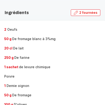
Découvrir
la
Ingrédients
2 fournées
gamme
complète
-
2
Oeufs
50 g
De fromage blanc à 3%mg
20 cl
De lait
250 g
De farine
1 sachet
de levure chimique
Poivre
1
Demie oignon
50 g
De fromage
100 g
D'olives