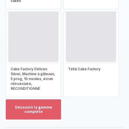
cakes
Cake Factory Délices
Tefal Cake Factory
Silver, Machine à gâteaux,
5 prog, 10 moules, écran
rétroéclairé,
RECONDITIONNÉ
Découvrir la gamme
complète
Voir
plus...
-