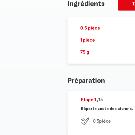
Ingrédients
1
Supp
pièc
0.5 pièce
1 pièce
75 g
Préparation
Etape 1
/15
Râper le zeste des citrons.
0.5pièce