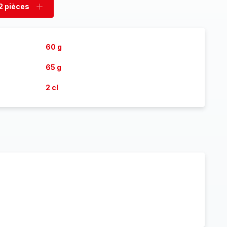
2 pièces
rimer
Ajouter
es
pièces
60 g
65 g
2 cl