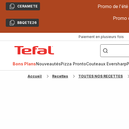
Promo de l'été
CERAMETE
Copier
Promo d
BBQETE26
Copier
Paiement en plusieurs fois
["Poêles
inox,
Accueil
Cake
Factory,
Tefal
Planchas,
Céramique..."]
Bons Plans
Nouveautés
Pizza Pronto
Couteaux Eversharp
P
Accueil
Recettes
TOUTES NOS RECETTES