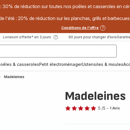
 : 30% de réduction sur toutes nos poêles et casseroles en
e l'été : 20% de réduction sur les planchas, grills et barbec
Conditions de l'offre
Livraison offerte* en 3 jours
90 jours pour changer d’avis
Garantie
oêles & casseroles
Petit électroménager
Ustensiles & moules
Ac
Madeleines
Madeleines
5
/5
-
1 Avis
Avis
5
étoiles