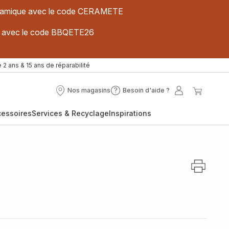
 céramique avec le code CERAMETE
ues avec le code BBQETE26
 2 ans & 15 ans de réparabilité
Nos magasins
Besoin d'aide ?
Nos
Besoin
Mon
Mon
magasins
d'aide
compte
panier
cessoires
Services & Recyclage
Inspirations
?