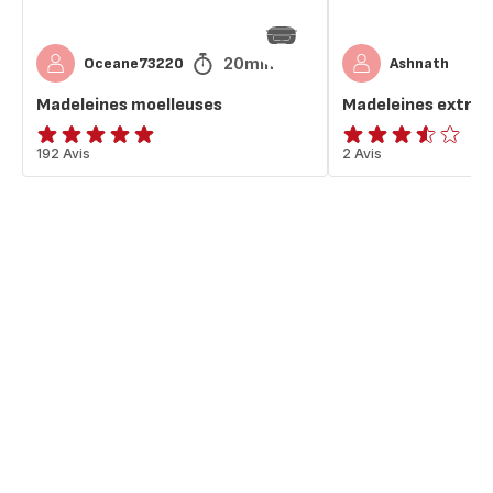
20min
Oceane73220
Ashnath
Madeleines moelleuses
Madeleines extra 
ratings.4.9
192 Avis
ratings.3.5
2 Avis