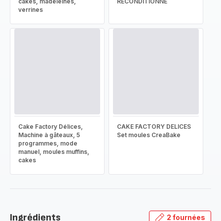
cakes, madeleines,
RECONDITIONNÉ
verrines
Cake Factory Délices,
CAKE FACTORY DELICES
Machine à gâteaux, 5
Set moules CreaBake
programmes, mode
manuel, moules muffins,
cakes
Ingrédients
2 fournées