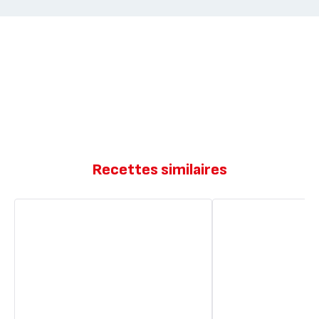
Recettes similaires
Madeleines
Madeleines
moelleuses
extra
moelleuses