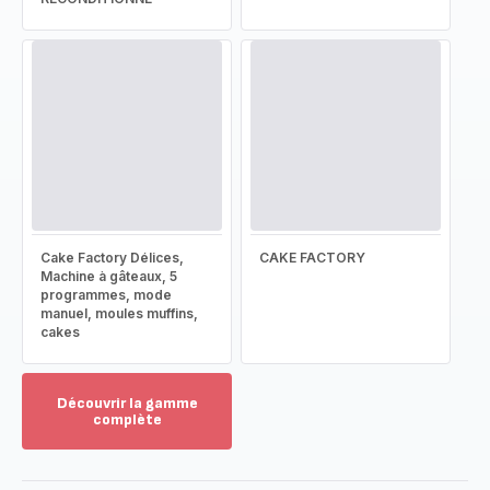
Cake Factory Délices,
CAKE FACTORY
Machine à gâteaux, 5
programmes, mode
manuel, moules muffins,
cakes
Découvrir la gamme
complète
Voir
plus...
-