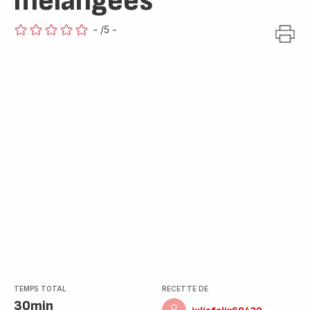
melangées
-
/5
-
ratings.0
TEMPS TOTAL
RECETTE DE
30min