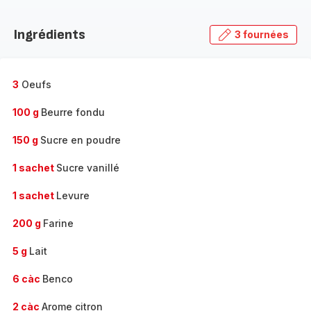
Découvrir
la
Ingrédients
3 fournées
gamme
complète
-
3
Oeufs
100 g
Beurre fondu
150 g
Sucre en poudre
1 sachet
Sucre vanillé
1 sachet
Levure
200 g
Farine
5 g
Lait
6 càc
Benco
2 càc
Arome citron