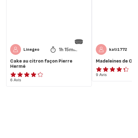
façon
Pierre
Hermé
1h 15min
Linegeo
kati1772
Cake au citron façon Pierre
Madeleines de Co
Hermé
ratings.4.3
9 Avis
ratings.4.2
6 Avis