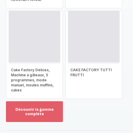
Cake Factory Délices,
CAKE FACTORY TUTTI
Machine à gâteaux, 5
FRUTTI
programmes, mode
manuel, moules muffins,
cakes
Découvrir la gamme
complète
Voir
plus...
-