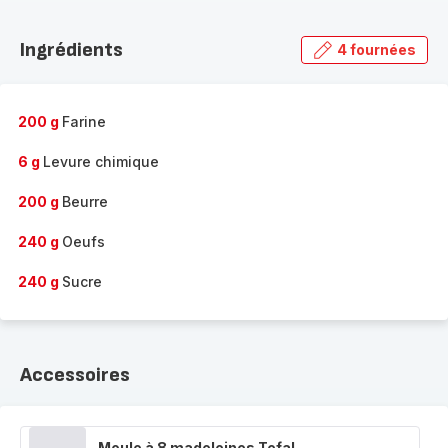
Découvrir
la
Ingrédients
4 fournées
gamme
complète
-
200 g
Farine
6 g
Levure chimique
200 g
Beurre
240 g
Oeufs
240 g
Sucre
Accessoires
Moule à 8 madeleines Tefal