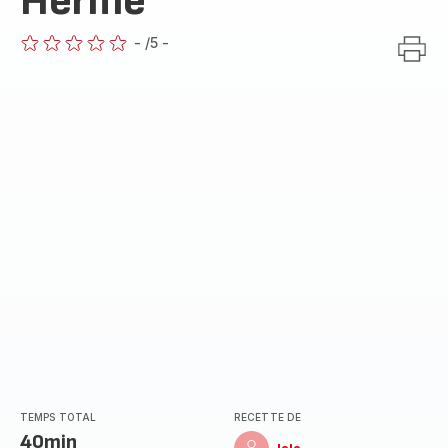
Hermè
-
/5
-
ratings.0
TEMPS TOTAL
RECETTE DE
40min