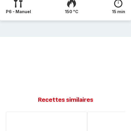
P6 - Manuel
150 °C
15 min
Recettes similaires
Cake
Madeleines
au
de
citron
Commercy