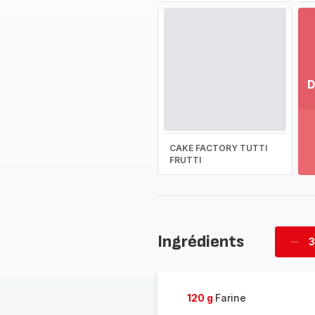
D
Vo
pl
-
CAKE FACTORY TUTTI
Dé
FRUTTI
la
g
co
-
Ingrédients
3
Supp
four
120 g
Farine