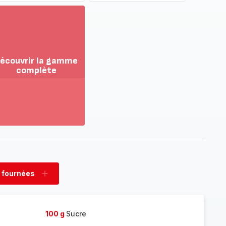
écouvrir la gamme
complète
ir
us...
couvrir
amme
mplète
 fournées
rimer
Ajouter
nées
fournées
100 g
Sucre