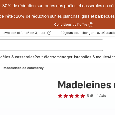
 : 30% de réduction sur toutes nos poêles et casseroles en
e l'été : 20% de réduction sur les planchas, grills et barbec
Conditions de l'offre
Livraison offerte* en 3 jours
90 jours pour changer d’avis
Garantie
oêles & casseroles
Petit électroménager
Ustensiles & moules
Ac
Madeleines de commercy
Madeleines
5
/5
-
1 Avis
Avis
5
étoiles