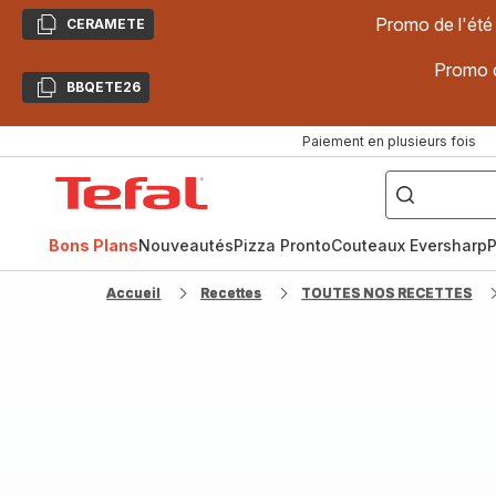
Promo de l'été
CERAMETE
Copier
Promo d
BBQETE26
Copier
Paiement en plusieurs fois
["Poêles
inox,
Accueil
Cake
Factory,
Tefal
Planchas,
Céramique..."]
Bons Plans
Nouveautés
Pizza Pronto
Couteaux Eversharp
P
Accueil
Recettes
TOUTES NOS RECETTES