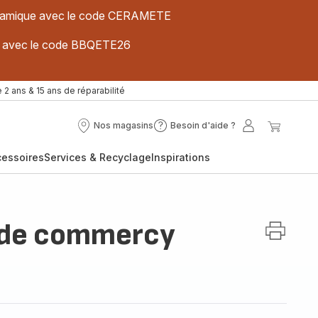
 céramique avec le code CERAMETE
ues avec le code BBQETE26
 2 ans & 15 ans de réparabilité
Nos magasins
Besoin d'aide ?
Nos
Besoin
Mon
Mon
magasins
d'aide
compte
panier
cessoires
Services & Recyclage
Inspirations
?
 de commercy