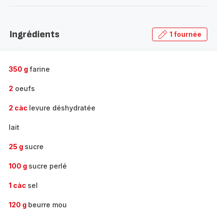
-
Découvrir
la
Ingrédients
1 fournée
gamme
complète
-
350 g
farine
2
oeufs
2 càc
levure déshydratée
lait
25 g
sucre
100 g
sucre perlé
1 càc
sel
120 g
beurre mou