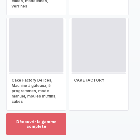
cakes, madeleines,
verrines
Cake Factory Délices,
CAKE FACTORY
Machine à gâteaux, 5
programmes, mode
manuel, moules muffins,
cakes
Découvrir la gamme
complète
Voir
plus...