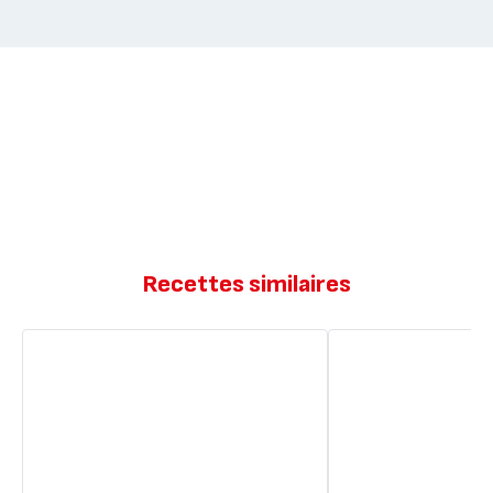
Recettes similaires
Craquelins
Choux
au
avec
citron
craquelins