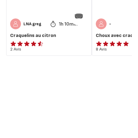
1h 10min
LNA greg
-
Craquelins au citron
Choux avec craque
ratings.4.5
2 Avis
ratings.4.8
8 Avis