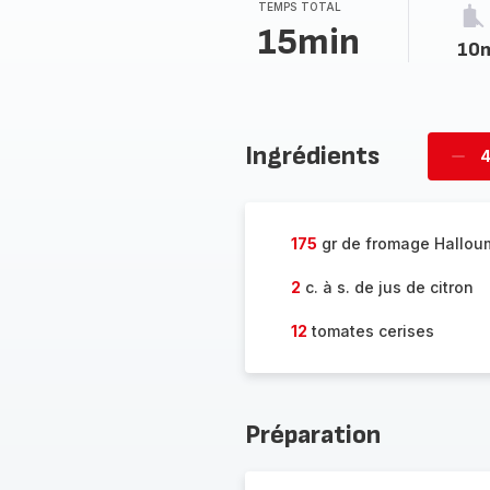
TEMPS TOTAL
15min
10
Ingrédients
4
Supp
per
175
gr de fromage Hallou
2
c. à s. de jus de citron
12
tomates cerises
Préparation