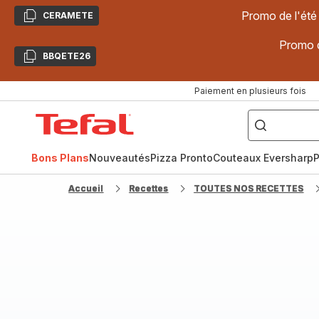
Promo de l'été
CERAMETE
Copier
Promo d
BBQETE26
Copier
Paiement en plusieurs fois
["Poêles
inox,
Accueil
Cake
Factory,
Tefal
Planchas,
Céramique..."]
Bons Plans
Nouveautés
Pizza Pronto
Couteaux Eversharp
P
Accueil
Recettes
TOUTES NOS RECETTES