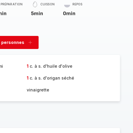
PRÉPARATION
CUISSON
REPOS
min
5min
0min
 personnes
rimer
Ajouter
sonnes
personnes
mi
1
c. à s. d'huile d'olive
1
c. à s. d'origan séché
vinaigrette