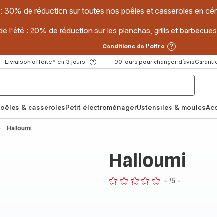
 : 30% de réduction sur toutes nos poêles et casseroles en
e l'été : 20% de réduction sur les planchas, grills et barbec
Conditions de l'offre
Livraison offerte* en 3 jours
90 jours pour changer d’avis
Garantie
oêles & casseroles
Petit électroménager
Ustensiles & moules
Ac
Halloumi
Halloumi
-
/5
-
ratings.0