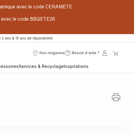
 céramique avec le code CERAMETE
ues avec le code BBQETE26
 2 ans & 15 ans de réparabilité
Nos magasins
Besoin d'aide ?
Nos
Besoin
Mon
Mon
magasins
d'aide
compte
panier
cessoires
Services & Recyclage
Inspirations
?