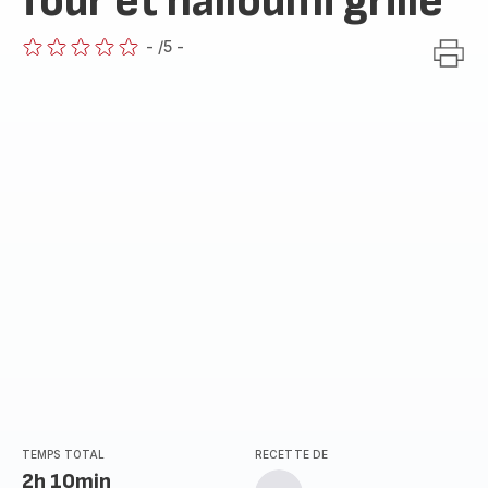
four et halloumi grillé
-
/5
-
ratings.0
TEMPS TOTAL
RECETTE DE
2h 10min