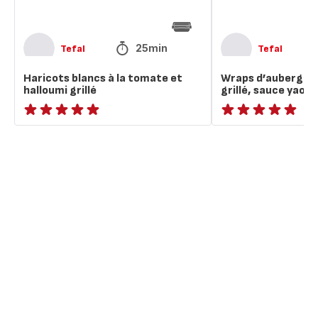
25min
Tefal
Tefal
Haricots blancs à la tomate et
Wraps d’aubergine
halloumi grillé
grillé, sauce yaour
ratings.NaN
ratings.NaN