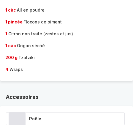
1 càc
Ail en poudre
1 pincée
Flocons de piment
1
Citron non traité (zestes et jus)
1 càc
Origan séché
200 g
Tzatziki
4
Wraps
Accessoires
Poêle