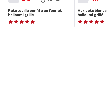
2h 10min
Tefal
Tefal
Ratatouille confite au four et
Haricots blancs à 
halloumi grillé
halloumi grillé
ratings.NaN
ratings.NaN