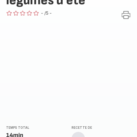
légumes d’été​
-
/5
-
ratings.0
TEMPS TOTAL
RECETTE DE
14min