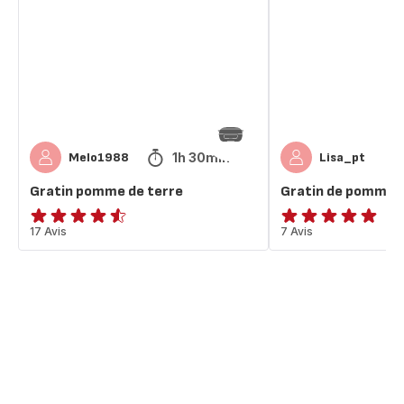
terre
de
terre
1h 30min
Melo1988
Lisa_pt
Gratin pomme de terre
Gratin de pommes 
ratings.4.5
17 Avis
ratings.4.9
7 Avis