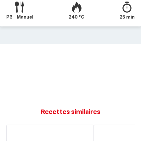
P6 - Manuel
240 °C
25 min
Recettes similaires
Gratin
Gratin
pomme
de
de
pommes