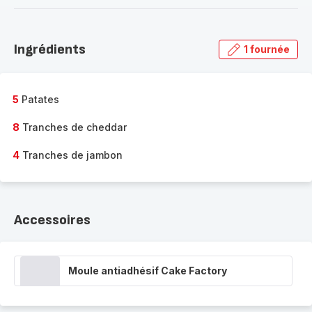
-
Découvrir
la
Ingrédients
1 fournée
gamme
complète
-
5
Patates
8
Tranches de cheddar
4
Tranches de jambon
Accessoires
Moule antiadhésif Cake Factory