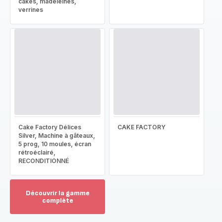
cakes, madeleines,
verrines
Cake Factory Délices
CAKE FACTORY
Silver, Machine à gâteaux,
5 prog, 10 moules, écran
rétroéclairé,
RECONDITIONNÉ
Découvrir la gamme
complète
Voir
plus...