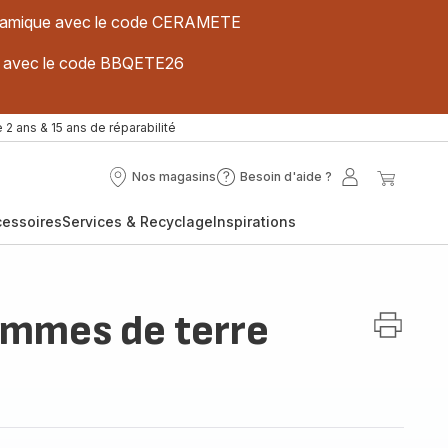
 céramique avec le code CERAMETE
ues avec le code BBQETE26
 2 ans & 15 ans de réparabilité
Nos magasins
Besoin d'aide ?
Nos
Besoin
Mon
Mon
magasins
d'aide
compte
panier
cessoires
Services & Recyclage
Inspirations
?
ommes de terre