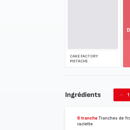
D
Vo
pl
-
CAKE FACTORY
Dé
PISTACHE
la
g
co
-
Ingrédients
1
Supp
four
6 tranche
Tranches de f
raclette