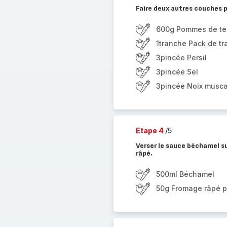
Faire deux autres couches p
600g Pommes de ter
1tranche Pack de tr
3pincée Persil
3pincée Sel
3pincée Noix musc
Etape 4
/5
Verser le sauce béchamel su
râpé.
500ml Béchamel
50g Fromage râpé 