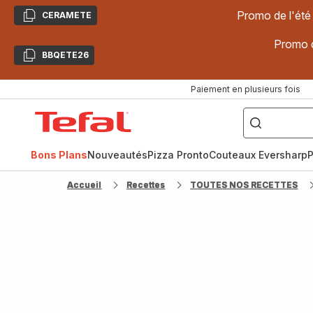
Promo de l'été
CERAMETE
Copier
Promo d
BBQETE26
Copier
Paiement en plusieurs fois
["Poêles
inox,
Accueil
Cake
Factory,
Tefal
Planchas,
Céramique..."]
Bons Plans
Nouveautés
Pizza Pronto
Couteaux Eversharp
P
Accueil
Recettes
TOUTES NOS RECETTES