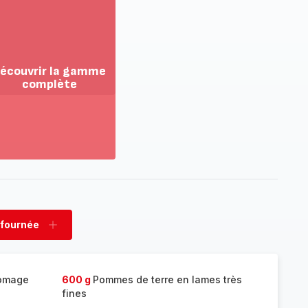
écouvrir la gamme
complète
ir
us...
couvrir
amme
mplète
 fournée
rimer
Ajouter
née
fournée
romage
600 g
Pommes de terre en lames très
fines