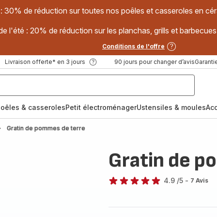
 : 30% de réduction sur toutes nos poêles et casseroles en
e l'été : 20% de réduction sur les planchas, grills et barbec
Conditions de l'offre
Livraison offerte* en 3 jours
90 jours pour changer d’avis
Garantie
oêles & casseroles
Petit électroménager
Ustensiles & moules
Ac
Gratin de pommes de terre
Gratin de p
4.9
/5
-
7 Avis
ratings.4.9