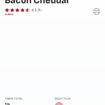
Bacon Cheddar
4.5
/5
-
ratings.4.5
4 Avis
TEMPS TOTAL
RECETTE DE
1h