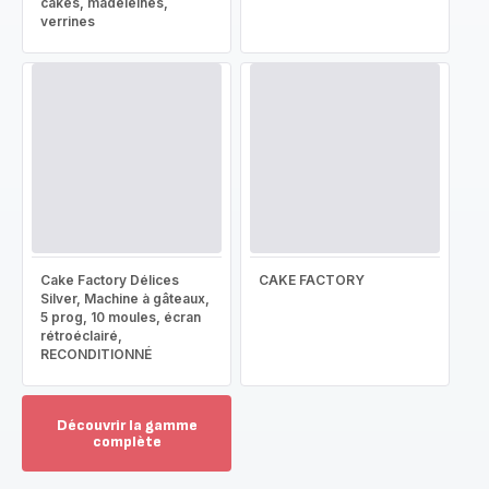
cakes, madeleines,
verrines
Cake Factory Délices
CAKE FACTORY
Silver, Machine à gâteaux,
5 prog, 10 moules, écran
rétroéclairé,
RECONDITIONNÉ
Découvrir la gamme
complète
Voir
plus...