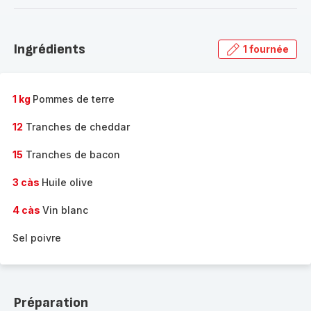
-
Découvrir
la
Ingrédients
1 fournée
gamme
complète
-
1 kg
Pommes de terre
12
Tranches de cheddar
15
Tranches de bacon
3 càs
Huile olive
4 càs
Vin blanc
Sel poivre
Préparation