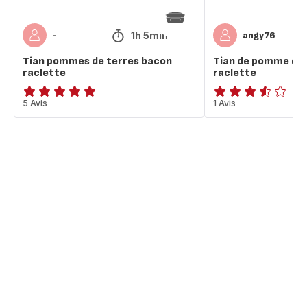
1h 5min
-
angy76
Tian pommes de terres bacon
Tian de pomme de 
raclette
raclette
ratings.4.9
5 Avis
ratings.3.5
1 Avis