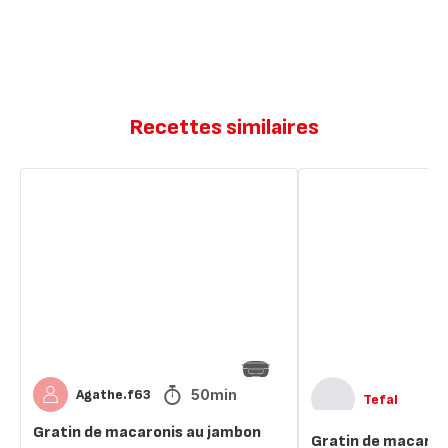
Recettes similaires
Gratin
Gratin
de
de
macaronis
macaroni
au
au
jambon
jambon
50min
Agathe.f63
Tefal
Gratin de macaronis au jambon
Gratin de macaron