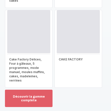
cakes
Cake Factory Délices,
CAKE FACTORY
Four à gâteaux, 5
programmes, mode
manuel, moules muffins,
cakes, madeleines,
verrines
Découvrir la gamme
complète
Voir
plus...