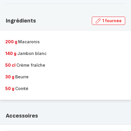
-
Découvrir
la
Ingrédients
1 fournée
gamme
complète
-
200 g
Macaronis
140 g
Jambon blanc
50 cl
Crème fraîche
30 g
Beurre
50 g
Comté
Accessoires