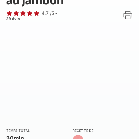
au jambon
4.7
/5
-
ratings.4.7
39 Avis
TEMPS TOTAL
RECETTE DE
30min