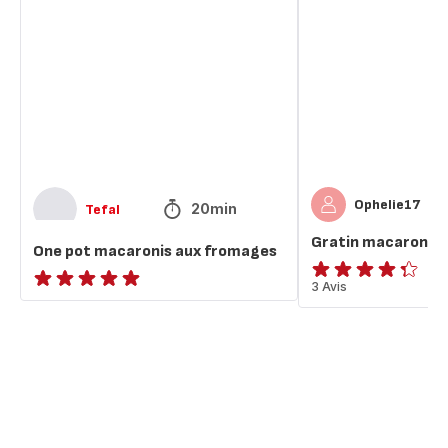
pot
macaroni
macaronis
jambon
aux
fromage
fromages
Ophelie17
20min
Tefal
Gratin macaroni 
One pot macaronis aux fromages
ratings.4.3
3 Avis
ratings.NaN