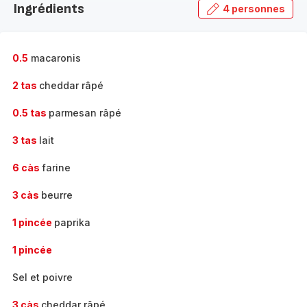
Ingrédients
4 personnes
gamme
complète
-
0.5
macaronis
2 tas
cheddar râpé
0.5 tas
parmesan râpé
3 tas
lait
6 càs
farine
3 càs
beurre
1 pincée
paprika
1 pincée
Sel et poivre
3 càs
cheddar râpé