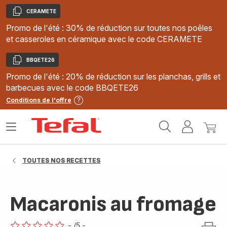
CERAMETE
Copier
Promo de l'été : 30% de réduction sur toutes nos poêles
et casseroles en céramique avec le code CERAMETE
BBQETE26
Copier
Promo de l'été : 20% de réduction sur les planchas, grills et
barbecues avec le code BBQETE26
Conditions de l'offre
Accueil
Ouvrir
Mon
Mon
Tefal
le
compte
panie
menu
TOUTES NOS RECETTES
Macaronis au fromage
-
/5
-