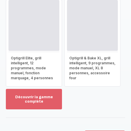
Optigrill Elite, grill
Optigrill & Bake XL, grill
intelligent, 12
intelligent, 9 programmes,
programmes, mode
mode manuel, XL 8
manuel, fonction
personnes, accessoire
marquage, 4 personnes
four
Découvrir la gamme
complète
Voir
plus...
-
Découvrir
la