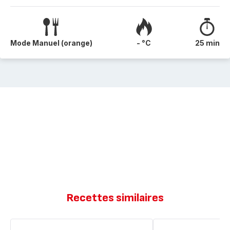
Mode Manuel (orange)
- °C
25 min
Recettes similaires
One
Gratin