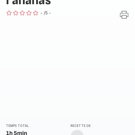
l'ananas
-
/5
-
ratings.0
TEMPS TOTAL
RECETTE DE
1h 5min