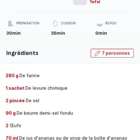
Tefal
PRÉPARATION
CUISSON
REPOS
30min
35min
0min
Ingrédients
7 personnes
280 g
De farine
1 sachet
De levure chimique
2 pincée
De sel
90 g
De beurre demi-sel fondu
2
Œufs
70 ml
De jus d'ananas ou de sirop de la boîte d'ananas