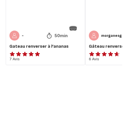
50min
-
morganesg
Gateau renverser à l’ananas
Gâteau renversé à 
ratings.4.8
7 Avis
ratings.4.6
6 Avis