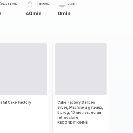
ÉPARATION
CUISSON
REPOS
n
40min
0min
efal Cake Factory
Cake Factory Délices
Silver, Machine à gâteaux,
5 prog, 10 moules, écran
rétroéclairé,
RECONDITIONNÉ