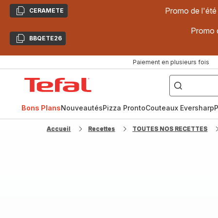
Promo de l'été
CERAMETE
Copier
Promo d
BBQETE26
Copier
Paiement en plusieurs fois
["Poêles
inox,
Accueil
Cake
Factory,
Tefal
Planchas,
Céramique..."]
Bons Plans
Nouveautés
Pizza Pronto
Couteaux Eversharp
P
Accueil
Recettes
TOUTES NOS RECETTES