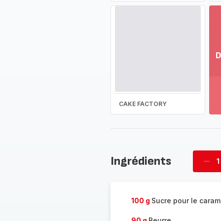
D
Vo
pl
-
Dé
CAKE FACTORY
la
g
co
-
Ingrédients
1
Supp
four
100 g
Sucre pour le caram
90 g
Beurre