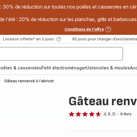
 : 30% de réduction sur toutes nos poêles et casseroles en
e l'été : 20% de réduction sur les planchas, grills et barbec
Conditions de l'offre
Livraison offerte* en 3 jours
90 jours pour changer d’avis
Garantie
oêles & casseroles
Petit électroménager
Ustensiles & moules
Ac
Gâteau renversé à l'abricot
Gâteau renve
4.6
/5
-
6 Avis
ratings.4.6