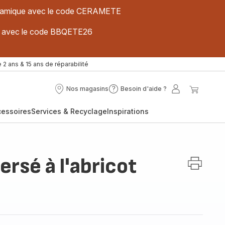
 céramique avec le code CERAMETE
ues avec le code BBQETE26
 2 ans & 15 ans de réparabilité
Nos magasins
Besoin d'aide ?
Nos
Besoin
Mon
Mon
magasins
d'aide
compte
panier
cessoires
Services & Recyclage
Inspirations
?
rsé à l'abricot