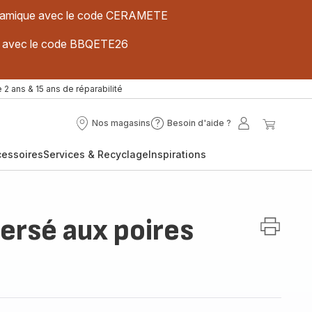
 céramique avec le code CERAMETE
ues avec le code BBQETE26
 2 ans & 15 ans de réparabilité
Nos magasins
Besoin d'aide ?
Nos
Besoin
Mon
Mon
magasins
d'aide
compte
panier
cessoires
Services & Recyclage
Inspirations
?
ersé aux poires