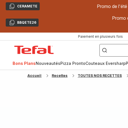
Promo de l'été
CERAMETE
Copier
Promo d
BBQETE26
Copier
Paiement en plusieurs fois
["Poêles
inox,
Accueil
Cake
Factory,
Tefal
Planchas,
Céramique..."]
Bons Plans
Nouveautés
Pizza Pronto
Couteaux Eversharp
P
Accueil
Recettes
TOUTES NOS RECETTES