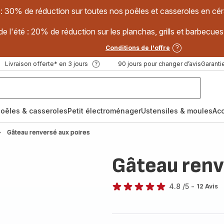
 : 30% de réduction sur toutes nos poêles et casseroles en
e l'été : 20% de réduction sur les planchas, grills et barbec
Conditions de l'offre
Livraison offerte* en 3 jours
90 jours pour changer d’avis
Garantie
oêles & casseroles
Petit électroménager
Ustensiles & moules
Ac
Gâteau renversé aux poires
Gâteau renv
4.8
/5
-
12 Avis
ratings.4.8