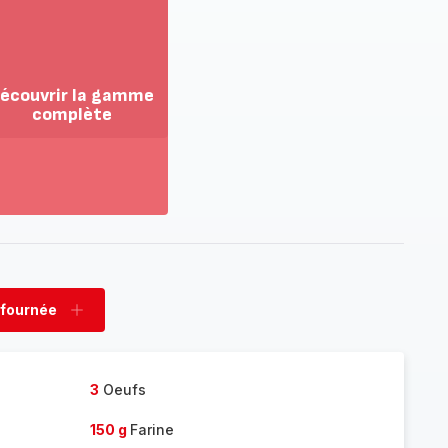
écouvrir la gamme
complète
ir
us...
couvrir
amme
mplète
 fournée
rimer
Ajouter
née
fournée
3
Oeufs
150 g
Farine