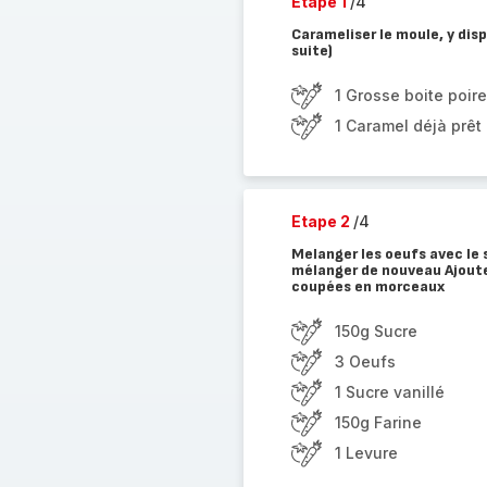
Etape 1
/4
Carameliser le moule, y disp
suite)
1 Grosse boite poire
1 Caramel déjà prêt
Etape 2
/4
Melanger les oeufs avec le su
mélanger de nouveau Ajouter
coupées en morceaux
150g Sucre
3 Oeufs
1 Sucre vanillé
150g Farine
1 Levure