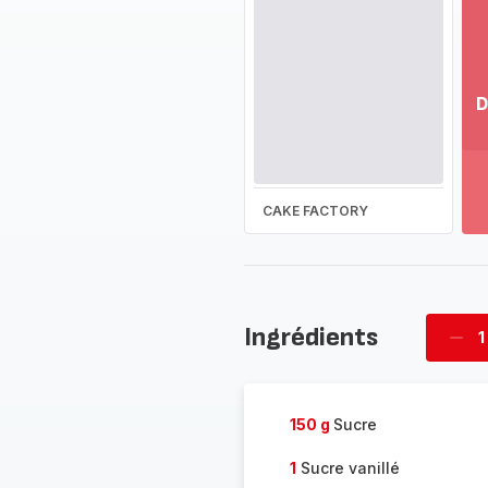
D
Vo
pl
-
Dé
CAKE FACTORY
la
g
co
-
Ingrédients
1
Supp
four
150 g
Sucre
1
Sucre vanillé