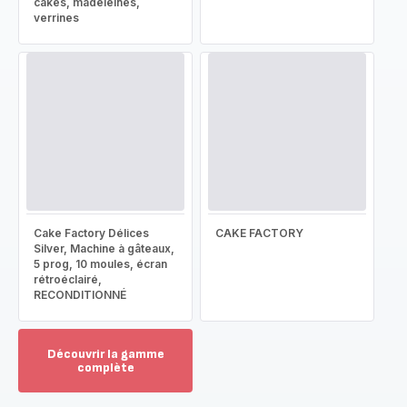
cakes, madeleines,
verrines
Cake Factory Délices
CAKE FACTORY
Silver, Machine à gâteaux,
5 prog, 10 moules, écran
rétroéclairé,
RECONDITIONNÉ
Découvrir la gamme
complète
Voir
plus...