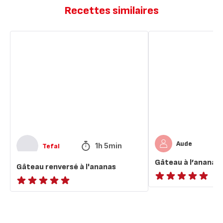
Recettes similaires
Gâteau
Gâteau
renversé
à
à
l’ananas
l'ananas
Aude
1h 5min
Tefal
Gâteau à l’ananas
Gâteau renversé à l'ananas
ratings.NaN
ratings.NaN