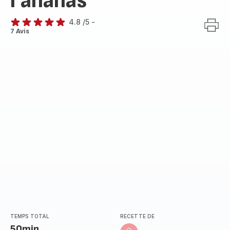
l’ananas
4.8
/5
-
ratings.4.8
7 Avis
TEMPS TOTAL
RECETTE DE
50min