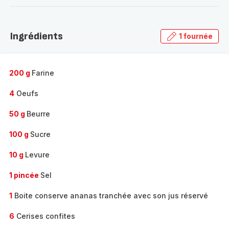
-
Découvrir
la
Ingrédients
1 fournée
gamme
complète
-
200 g
Farine
4
Oeufs
50 g
Beurre
100 g
Sucre
10 g
Levure
1 pincée
Sel
1
Boite conserve ananas tranchée avec son jus réservé
6
Cerises confites