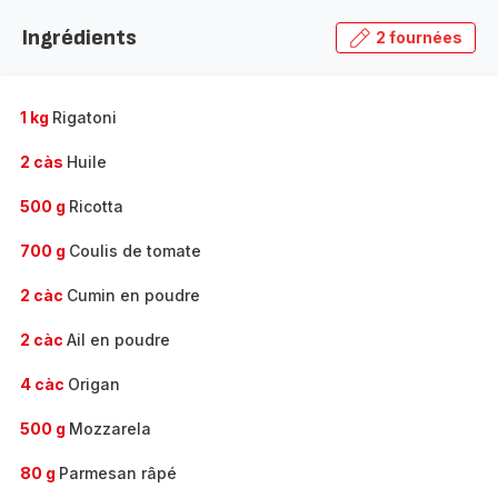
la
Ingrédients
2 fournées
gamme
complète
-
1 kg
Rigatoni
2 càs
Huile
500 g
Ricotta
700 g
Coulis de tomate
2 càc
Cumin en poudre
2 càc
Ail en poudre
4 càc
Origan
500 g
Mozzarela
80 g
Parmesan râpé