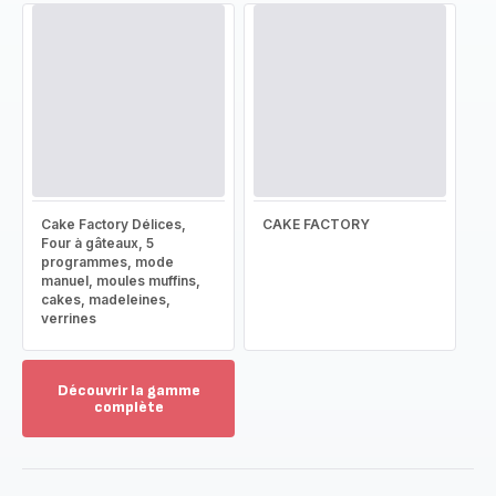
Cake Factory Délices,
CAKE FACTORY
Four à gâteaux, 5
programmes, mode
manuel, moules muffins,
cakes, madeleines,
verrines
Découvrir la gamme
complète
Voir
plus...
-
Découvrir