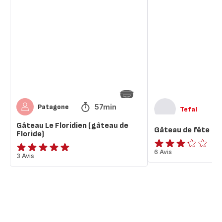
Le
de
Floridien
fête
(gâteau
de
Floride)
57min
Patagone
Tefal
Gâteau Le Floridien (gâteau de
Gâteau de fête
Floride)
ratings.3.2
6 Avis
Avis
3 Avis
5
étoiles
(moyenne)