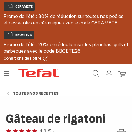
CERAMETE
Copier
Promo de l'été : 30% de réduction sur toutes nos poêles
et casseroles en céramique avec le code CERAMETE
BBQETE26
Copier
Promo de l'été : 20% de réduction sur les planchas, grills et
barbecues avec le code BBQETE26
Conditions de l'offre
Accueil
Ouvrir
Mon
Mon
Tefal
le
compte
panie
menu
TOUTES NOS RECETTES
Gâteau de rigatoni
4.8
/5
-