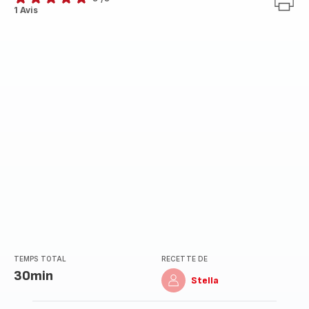
Avis
1 Avis
5
étoiles
(moyenne)
TEMPS TOTAL
RECETTE DE
30min
Stella