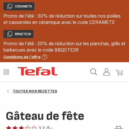
CERAMETE
Copier
Promo de l'été : 30% de réduction sur toutes nos poêles
et casseroles en céramique avec le code CERAMETE
BBQETE26
Copier
Promo de l'été : 20% de réduction sur les planchas, grills et
barbecues avec le code BBQETE26
Conditions de l'offre
Accueil
Ouvrir
Mon
Mon
Tefal
le
compte
panie
menu
TOUTES NOS RECETTES
Gâteau de fête
3.2
/5
-