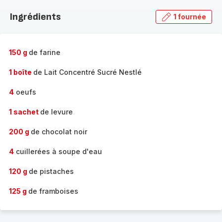
la
Ingrédients
1 fournée
gamme
complète
-
150 g
de farine
1 boîte
de Lait Concentré Sucré Nestlé
4
oeufs
1 sachet
de levure
200 g
de chocolat noir
4
cuillerées à soupe d'eau
120 g
de pistaches
125 g
de framboises