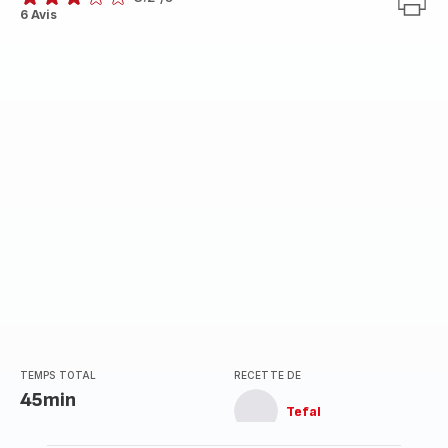
ratings.3.2
6 Avis
TEMPS TOTAL
RECETTE DE
45min
Tefal