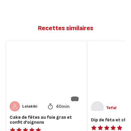
Recettes similaires
Cake
Dip
de
de
fêtes
féta
au
et
foie
chou
gras
et
confit
d’oignons
40min
Lolakiki
Tefal
Cake de fêtes au foie gras et
Dip de féta et cho
confit d’oignons