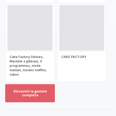
Cake Factory Délices,
CAKE FACTORY
Machine à gâteaux, 5
programmes, mode
manuel, moules muffins,
cakes
Découvrir la gamme
complète
Voir
plus...
-
Découvrir