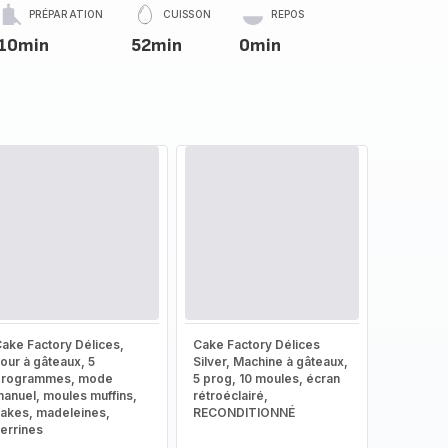
PRÉPARATION
CUISSON
REPOS
10min
52min
0min
ake Factory Délices,
Cake Factory Délices
our à gâteaux, 5
Silver, Machine à gâteaux,
programmes, mode
5 prog, 10 moules, écran
anuel, moules muffins,
rétroéclairé,
akes, madeleines,
RECONDITIONNÉ
errines