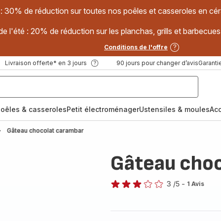
 : 30% de réduction sur toutes nos poêles et casseroles en
e l'été : 20% de réduction sur les planchas, grills et barbec
Conditions de l'offre
Livraison offerte* en 3 jours
90 jours pour changer d’avis
Garantie
oêles & casseroles
Petit électroménager
Ustensiles & moules
Ac
Gâteau chocolat carambar
Gâteau choc
3
/5
-
1 Avis
Avis
3
étoiles