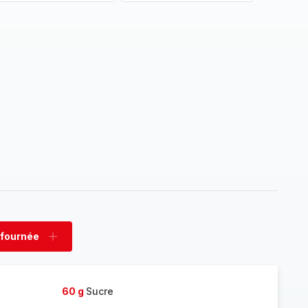
 fournée
rimer
Ajouter
née
fournée
60 g
Sucre