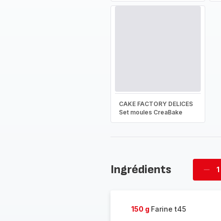
CAKE FACTORY DELICES
Set moules CreaBake
Ingrédients
1
Supp
four
150 g
Farine t45