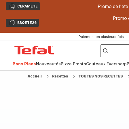
Promo de l'été
CERAMETE
Copier
Promo d
BBQETE26
Copier
Paiement en plusieurs fois
["Poêles
inox,
Accueil
Cake
Factory,
Tefal
Planchas,
Céramique..."]
Bons Plans
Nouveautés
Pizza Pronto
Couteaux Eversharp
P
Accueil
Recettes
TOUTES NOS RECETTES