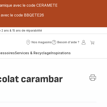
 céramique avec le code CERAMETE
ues avec le code BBQETE26
 2 ans & 15 ans de réparabilité
Nos magasins
Besoin d'aide ?
Nos
Besoin
Mon
Mon
magasins
d'aide
compte
panier
cessoires
Services & Recyclage
Inspirations
?
olat carambar