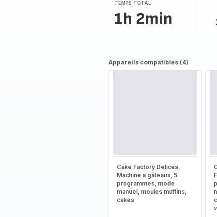
(moyenne)
TEMPS TOTAL
1h 2min
Appareils compatibles (4)
Cake Factory Délices,
C
Machine à gâteaux, 5
F
programmes, mode
manuel, moules muffins,
m
cakes
c
v