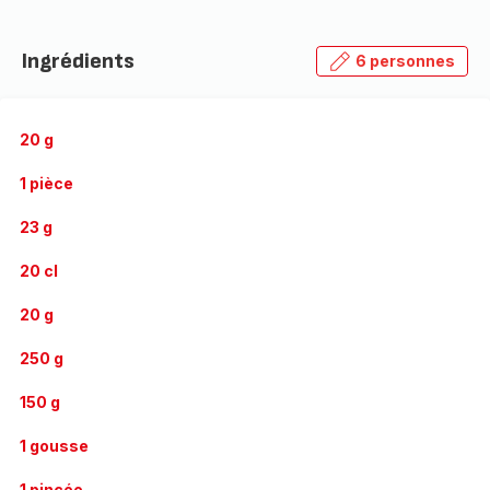
Ingrédients
6 personnes
20 g
1 pièce
23 g
20 cl
20 g
250 g
150 g
1 gousse
1 pincée