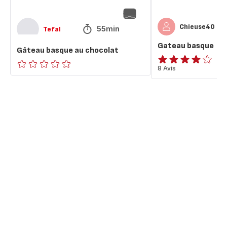
Chieuse40
55min
Tefal
Gateau basque
Gâteau basque au chocolat
Avis
8 Avis
ratings.0
4
étoiles
(moyenne)