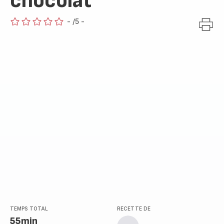
chocolat
-
/5
-
ratings.0
TEMPS TOTAL
RECETTE DE
55min